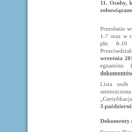
11. Osoby, 
zobowiązane
Przesłanie 
1-7 oraz w 
pkt. 8-10 
Przeciwdzi
września 2
egzaminu
dokumentów 
Lista osób 
umieszczon
„Certyfikacj
3 październ
Dokumenty n