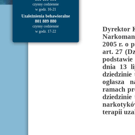
czynny codziennie
w godz. 16-21
Uzależnienia behawioralne
801 889 880
czynny codziennie
Dyrektor K
w godz. 17-22
Narkomani
2005 r. o 
art. 27 (Dz
podstawie
dnia 13 l
dziedzinie
ogłasza 
ramach pro
dziedzinie 
narkotyków
terapii uza