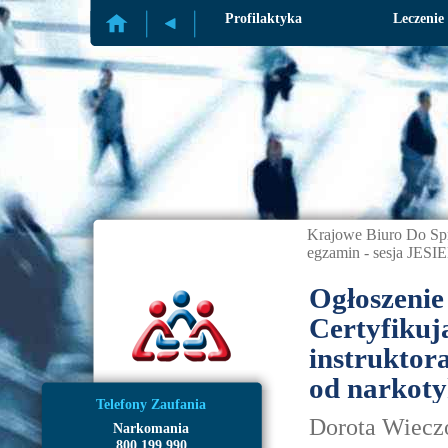
Profilaktyka
Leczenie
Krajowe Biuro Do Sp
egzamin - sesja JESI
Ogłoszenie
Certyfikuj
instruktora
od narkoty
Telefony Zaufania
Dorota Wieczo
Narkomania
800 199 990