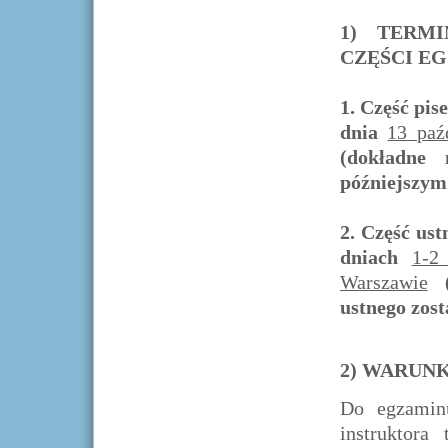
1) TERM
CZĘŚCI E
1.
Część pis
dnia
13 paź
(dokładne
późniejszym
2. Część ust
dniach
1-2
Warszawie
ustnego zos
2) WARUN
Do egzaminu
instruktora