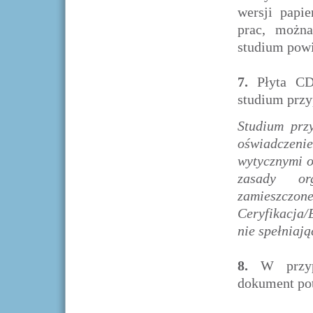
wersji papi
prac, można
studium pow
7.
Płyta CD 
studium przy
Studium prz
oświadczeni
wytycznymi o
zasady org
zamieszczon
Ceryfikacja
nie spełniaj
8.
W przypa
dokument pot