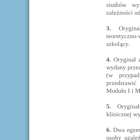
studiów wy
zależności o
3.
Oryginał
teoretyczno-
szkolący.
4.
Oryginał z
wydany prze
(w przypad
przedstawić
Modułu I i M
5.
Oryginał 
klinicznej w
6.
Dwa egzem
osoby uzale