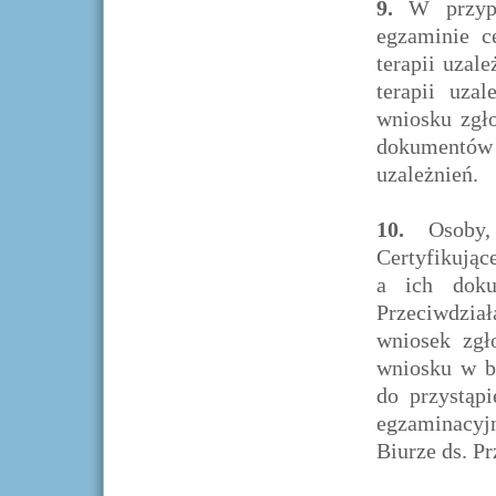
9.
W przypa
egzaminie ce
terapii uzal
terapii uza
wniosku zgł
dokumentów r
uzależnień.
10.
Osoby
Certyfikujące
a ich doku
Przeciwdzia
wniosek zgł
wniosku w b
do przystąp
egzaminacyjn
Biurze ds. P