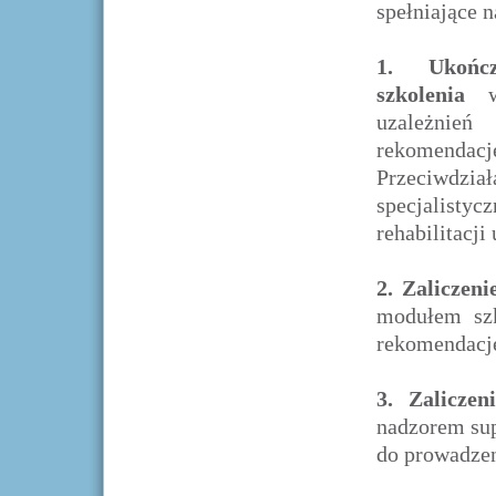
spełniające n
1. Ukończe
szkolenia
w 
uzależnień
rekomenda
Przeciwdzia
specjalisty
rehabilitacji
2.
Zaliczeni
modułem szk
rekomendację
3.
Zaliczen
nadzorem su
do prowadzen