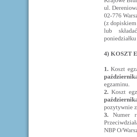
Krajowe Biur
ul. Dereniow
02-776 Wars
(z dopiskiem
lub składa
poniedziałku
4) KOSZT
1.
Koszt egz
październik
egzaminu.
2.
Koszt egz
październi
pozytywnie z
3.
Numer ra
Przeciwdział
NBP O/Warsz