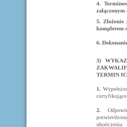
4. Termino
załączonym 
5. Złożenie
kompletem 
6.
Dokonanie
3) WYKA
ZAKWALIF
TERMIN I
1.
Wypełnion
certyfikujące
2.
Odpowied
potwierdzona
ukończenia 