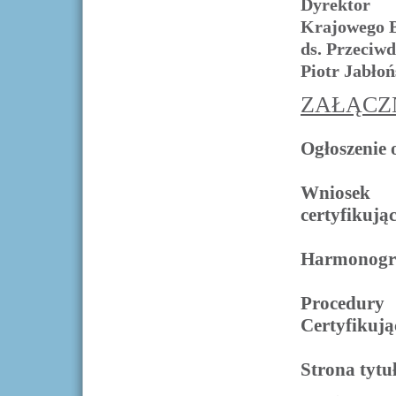
Dyrektor
Krajowego 
ds. Przeciw
Piotr Jabłoń
ZAŁĄCZN
Ogłoszenie 
Wniosek 
certyfikują
Harmonogra
Procedur
Certyfikują
Strona tyt