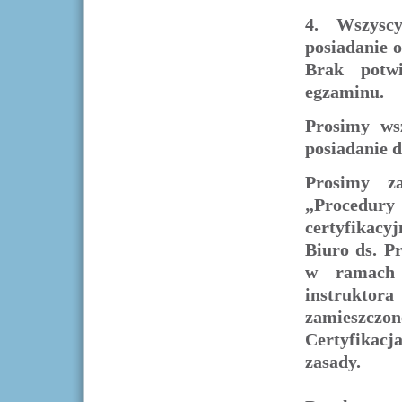
4. Wszysc
posiadanie 
Brak potwi
egzaminu.
Prosimy ws
posiadanie 
Prosimy z
„Procedu
certyfikac
Biuro ds. P
w ramach s
instruktor
zamieszczon
Certyfikac
zasady.