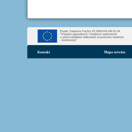
Projekt Transition Facility PL2006/018-180.05.04
"Wsparcie regionalnych i lokalnych społeczności
w przeciwdziałaniu narkomanii na poziomie lokalnym
- kontynuacja"
Kontakt
Mapa serwisu