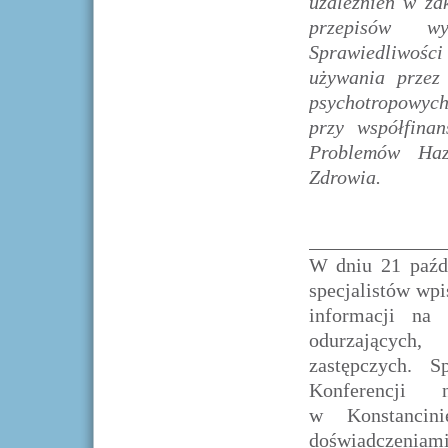
uzależnień w za
przepisów wy
Sprawiedliwośc
używania przez 
psychotropowych
przy współfina
Problemów Haz
Zdrowia.
_____________
W dniu 21 paźdz
specjalistów wpi
informacji na
odurzających,
zastępczych. S
Konferencji 
w Konstancin
doświadczeniam