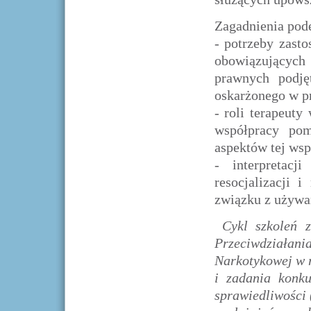
Zagadnienia pod
- potrzeby zast
obowiązujących
prawnych podję
oskarżonego w p
- roli terapeut
współpracy pom
aspektów tej wsp
- interpretacj
resocjalizacji 
związku z używan
Cykl szkoleń 
Przeciwdziałania
Narkotykowej w 
i zadania konk
sprawiedliwości 