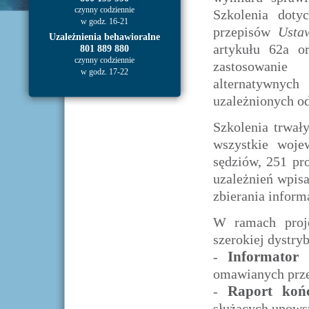
czynny codziennie
Szkolenia doty
w godz. 16-21
przepisów
Usta
Uzależnienia behawioralne
artykułu 62a o
801 889 880
czynny codziennie
zastosowanie
w godz. 17-22
alternatywnyc
uzależnionych o
Szkolenia trwały
wszystkie woje
sędziów, 251 pro
uzależnień wpis
zbierania inform
W ramach proje
szerokiej dystry
Informator
-
omawianych prz
Raport koń
-
służących upows