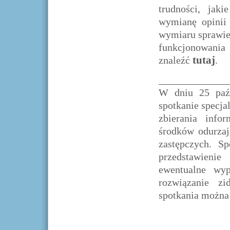
trudności, jak
wymianę opinii 
wymiaru sprawie
funkcjonowania
tutaj
znaleźć
.
_____________
W dniu 25 paźd
spotkanie specja
zbierania info
środków odurzaj
zastępczych. S
przedstawienie
ewentualne wyp
rozwiązanie zi
spotkania można