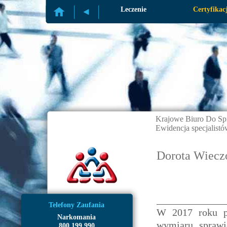
Profilaktyka
Leczenie
Certyfikac
Krajowe Biuro Do Sp
Ewidencja specjalistó
Dorota Wieczo
_____________
Telefony Zaufania
W 2017 roku pr
Narkomania
wymiaru sprawie
800 199 990