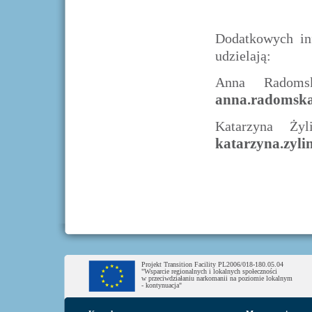
Dodatkowych inf
udzielają:
Anna Radom
anna.radomsk
Katarzyna Ży
katarzyna.zyl
Projekt Transition Facility PL2006/018-180.05.04
"Wsparcie regionalnych i lokalnych społeczności
w przeciwdziałaniu narkomanii na poziomie lokalnym
- kontynuacja"