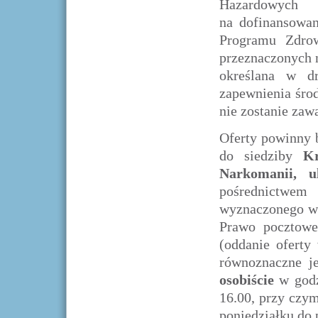
Hazardowych
na dofinansowa
Programu Zdrow
przeznaczonych n
określana w d
zapewnienia śro
nie zostanie zawa
Oferty powinny 
do siedziby
Kr
Narkomanii, u
pośrednictwem
wyznaczonego w 
Prawo pocztowe
(oddanie oferty
równoznaczne je
osobiście
w godz
16.00, przy czym
poniedziałku do 