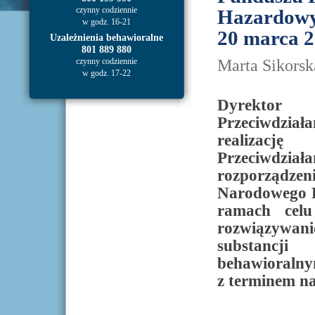
czynny codziennie
Hazardowyc
w godz. 16-21
20 marca 2
Uzależnienia behawioralne
801 889 880
Marta Sikorsk
czynny codziennie
w godz. 17-22
Dyrektor
Przeciwdzia
realizac
Przeciwdzi
rozporząd
Narodowego P
ramach celu
rozwiązywan
substancji
behawioralny
z terminem na