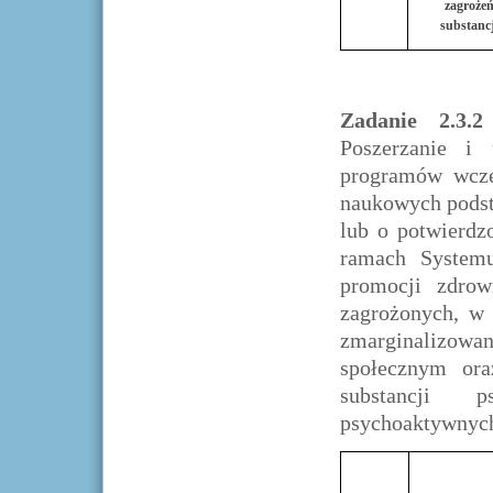
zagroże
substanc
Zadanie 2.3.
Poszerzanie i 
programów wczes
naukowych pods
lub o potwierdz
ramach Systemu
promocji zdrow
zagrożonych, w 
zmarginalizowan
społecznym or
substancji 
psychoaktywnych