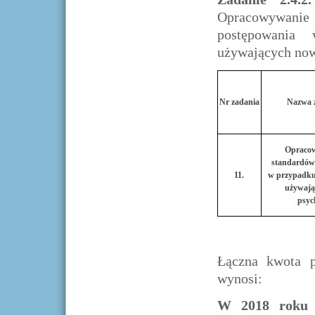
Opracowywanie
postępowania
używających now
Nr zadania
Nazwa 
Opracow
standardów
11.
w przypadku
używają
psyc
Łączna kwota p
wynosi:
W 2018 roku 