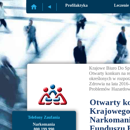
Profilaktyka
Leczenie
Krajowe Biuro Do Sp
Otwarty konkurs na r
określonych w rozpo
Zdrowia na lata 201
Problemów Hazardowy
Otwarty ko
Krajowego
Narkomanii
Telefony Zaufania
Narkomania
Funduszu 
800 199 990