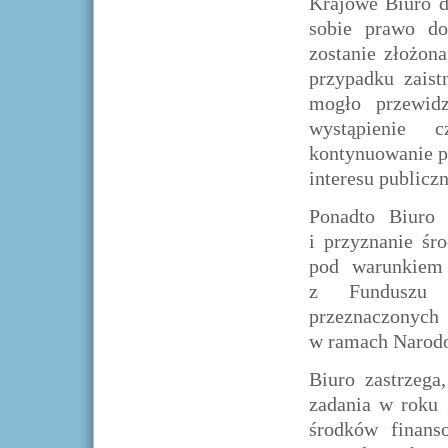
Krajowe Biuro d
sobie prawo do
zostanie złożon
przypadku zaist
mogło przewidz
wystąpienie 
kontynuowanie p
interesu publicz
Ponadto Biuro
i przyznanie śr
pod warunkiem 
z Funduszu 
przeznaczonyc
w ramach Narod
Biuro zastrzega
zadania w roku 
środków finan