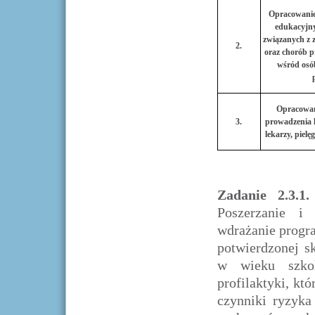
Opracowanie
edukacyjny
związanych z
2.
oraz chorób p
wśród osó
Opracowan
3.
prowadzenia l
lekarzy, pielę
Zadanie 2.3.
Poszerzanie i 
wdrażanie progr
potwierdzonej s
w wieku szko
profilaktyki, kt
czynniki ryzyka