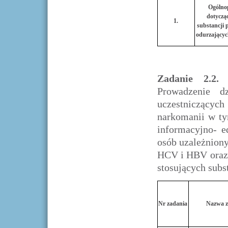
Ogólno
dotyczą
1.
substancji
odurzającyc
Zadanie 2.2.
Prowadzenie d
uczestniczących
narkomanii w ty
informacyjno- e
osób uzależnion
HCV i HBV oraz 
stosujących subs
Nr zadania
Nazwa z