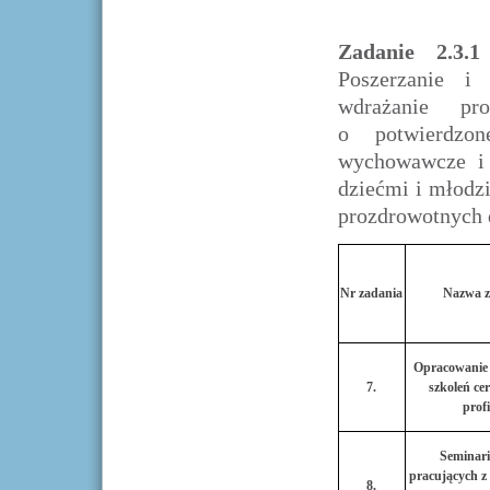
Zadanie 2.3.
Poszerzanie i 
wdrażanie p
o potwierdzon
wychowawcze i 
dziećmi i młodzi
prozdrowotnych d
Nr zadania
Nazwa z
Opracowanie k
7.
szkoleń ce
prof
Seminari
pracujących z 
8.