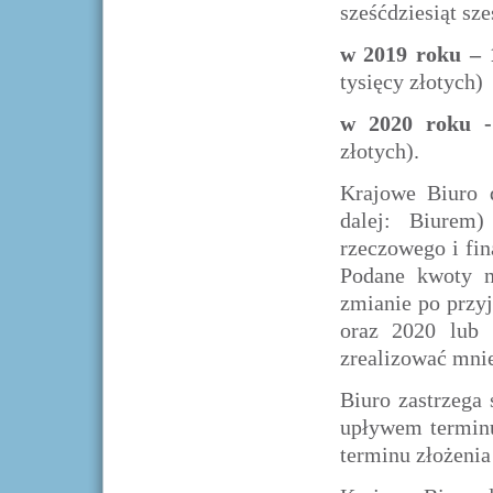
sześćdziesiąt sz
w 2019 roku – 1
tysięcy złotych)
w 2020 roku 
złotych).
Krajowe Biuro 
dalej: Biurem)
rzeczowego i fi
Podane kwoty n
zmianie po przy
oraz 2020 lub 
zrealizować mni
Biuro zastrzega
upływem terminu
terminu złożenia 