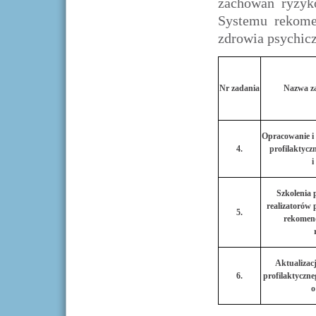
zachowań ryzyk
Systemu rekome
zdrowia psychic
Nr zadania
Nazwa z
Opracowanie i
4.
profilaktycz
i
Szkolenia
realizatorów 
5.
rekomen
Aktualizac
6.
profilaktyczne
o