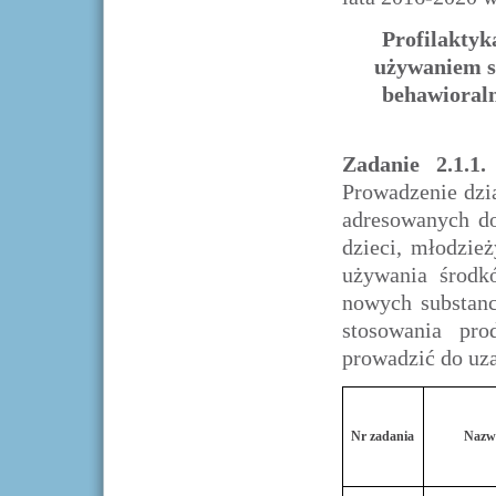
Profilaktyk
używaniem s
behawioral
Zadanie 2.1.1
Prowadzenie dzi
adresowanych do
dzieci, młodzie
używania środkó
nowych substanc
stosowania pro
prowadzić do uza
Nr zadania
Nazw