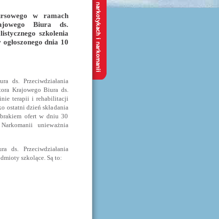
kursowego w ramach
ajowego Biura ds.
istycznego szkolenia
ów ogłoszonego dnia 10
ra ds. Przeciwdziałania
tora Krajowego Biura ds.
e terapii i rehabilitacji
o ostatni dzień składania
 brakiem ofert w dniu 30
 Narkomanii unieważnia
a ds. Przeciwdziałania
dmioty szkolące. Są to: