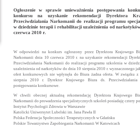
Ogłoszenie w sprawie unieważnienia postępowania kon
konkursu na uzyskanie rekomendacji Dyrektora Kr
Przeciwdziałania Narkomanii do realizacji programu specjal
w dziedzinie terapii i rehabilitacji uzależnienia od narkotyk
czerwca 2010 r.
W odpowiedzi na konkurs ogłoszony przez Dyrektora Krajowego Biu
Narkomanii dnia 10 czerwca 2010 r. na uzyskanie rekomendacji Dyrek
Przeciwdziałania Narkomanii do realizacji programu szkolenia w dziedzini
uzależnienia od narkotyków do dnia 10 sierpnia 2010 r. wyznaczonego jak
ofert konkursowych nie wpłynęła do Biura żadna oferta. W związku z
sierpnia 2010 r. Dyrektor Krajowego Biura ds. Przeciwdziałania
postępowania konkursowe.
W chwili obecnej aktualną rekomendację Dyrektora Krajowego Biur
Narkomanii do prowadzenia specjalistycznych szkoleń posiadaję cztery po
Instytut Psychologii Zdrowia w Warszawie
Katolicki Uniwersytet Lubelski im. Jana Pawła II
Polska Federacja Społeczności Terapeutycznych w Gdańsku
Polskie Towarzystwo Zapobiegania Narkomanii W Katowicach