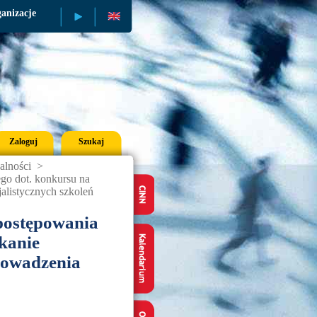
anizacje
Publikacje
Zaloguj
Szukaj
alności
>
go dot. konkursu na
alistycznych szkoleń
postępowania
kanie
rowadzenia