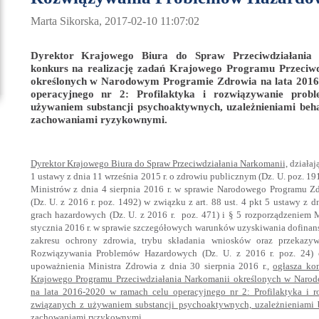
Marta Sikorska, 2017-02-10 11:07:02
Dyrektor Krajowego Biura do Spraw Przeciwdziałania 
konkurs na realizację zadań Krajowego Programu Przeciwd
określonych w Narodowym Programie Zdrowia na lata 2016
operacyjnego nr 2: Profilaktyka i rozwiązywanie prob
używaniem substancji psychoaktywnych, uzależnieniami beh
zachowaniami ryzykownymi.
Dyrektor Krajowego Biura do Spraw Przeciwdziałania Narkomanii,
działają
1 ustawy z dnia 11 września 2015 r. o zdrowiu publicznym (Dz. U. poz. 19
Ministrów z dnia 4 sierpnia 2016 r. w sprawie Narodowego Programu Z
(Dz. U. z 2016 r. poz. 1492) w związku z art. 88 ust. 4 pkt 5 ustawy z d
grach hazardowych (Dz. U. z 2016 r. poz. 471) i § 5 rozporządzeniem M
stycznia 2016 r. w sprawie szczegółowych warunków uzyskiwania dofinans
zakresu ochrony zdrowia, trybu składania wniosków oraz przekazy
Rozwiązywania Problemów Hazardowych (Dz. U. z 2016 r. poz. 24) 
upoważnienia Ministra Zdrowia z dnia 30 sierpnia 2016 r.,
ogłasza kon
Krajowego Programu Przeciwdziałania Narkomanii określonych w Naro
na lata 2016-2020 w ramach celu operacyjnego nr 2: Profilaktyka i 
związanych z używaniem substancji psychoaktywnych, uzależnieniami 
zachowaniami ryzykownymi.