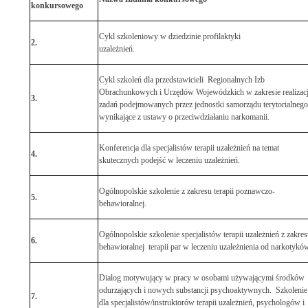
konkursowego
Cykl szkoleniowy w dziedzinie profilaktyki
2.
uzależnień.
Cykl szkoleń dla przedstawicieli Regionalnych Izb
Obrachunkowych i Urzędów Wojewódzkich w zakresie realizacj
3.
zadań podejmowanych przez jednostki samorządu terytorialnego
wynikające z ustawy o przeciwdziałaniu narkomanii.
Konferencja dla specjalistów terapii uzależnień na temat
4.
skutecznych podejść w leczeniu uzależnień.
Ogólnopolskie szkolenie z zakresu terapii poznawczo-
5.
behawioralnej.
Ogólnopolskie szkolenie specjalistów terapii uzależnień z zakres
6.
behawioralnej terapii par w leczeniu uzależnienia od narkotyków
Dialog motywujący w pracy w osobami używającymi środków
odurzających i nowych substancji psychoaktywnych. Szkolenie
7.
dla specjalistów/instruktorów terapii uzależnień, psychologów i