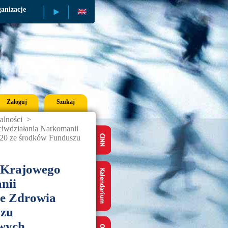
anizacje
Publikacje
Zaloguj
Szukaj
alności
>
ciwdziałania Narkomanii
020 ze środków Funduszu
ń Krajowego
nii
e Zdrowia
szu
wych