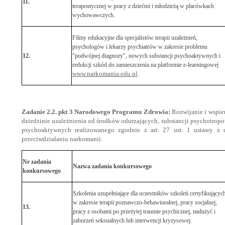
11.
terapeutycznej w pracy z dziećmi i młodzieżą w placówkach
wychowawczych.
Filmy edukacyjne dla specjalistów terapii uzależnień,
psychologów i lekarzy psychiatrów w zakresie problemu
12.
"podwójnej diagnozy", nowych substancji psychoaktywnych i
redukcji szkód do zamieszczenia na platformie e-learningowej
www.narkomania.edu.pl
.
Zadanie 2.2. pkt 3 Narodowego Programu Zdrowia:
Rozwijanie i wspie
dziedzinie uzależnienia od środków odurzających, substancji psychotrop
psychoaktywnych realizowanego zgodnie z art. 27 ust. 1 ustawy z 
przeciwdziałaniu narkomanii.
Nr zadania
Nazwa zadania konkursowego
konkursowego
Szkolenia uzupełniające dla uczestników szkoleń certyfikujących
w zakresie terapii poznawczo-behawioralnej, pracy socjalnej,
13.
pracy z osobami po przeżytej traumie psychicznej, nadużyć i
zaburzeń seksualnych lub interwencji kryzysowej.