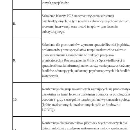
innych specjalistów.
Szkolenie lekarzy POZ na temat używania substancji
psychoaktywnych, w tym nowych substancji psychoaktywnych
8.
wczesnej interwencji oraz metod terapii, w tym leczenia
substytucyjnego.
Szkolenie dla pracowników wymiaru sprawiedliwości (sędziów,
prokuratorów) oraz specjalistów terapii uzależnień w zakresie
upowszechniania i stosowania w praktyce przepisów
9.
wynikających z Rozporządzenia Ministra Sprawiedliwości w
sprawie zbierania informacji na temat używania przez oskarżone
środków odurzających, substancji psychotropowych lub środk
zastępczych.
Konferencja dla grup zawodowych zajmujących się problematy
uzależnień na temat leczenia uzależnień i pomocy psychologiczne
10.
osobom z grup szczególnie narażonych na wykluczenie społecz
(kobiet uzależnionych i uzależnionych osób ze środowisk
LGBTQ).
Konferencja dla pracowników placówek wychowawczych dla
dzieci i młodzieży z zakresu zastosowania metody społeczności