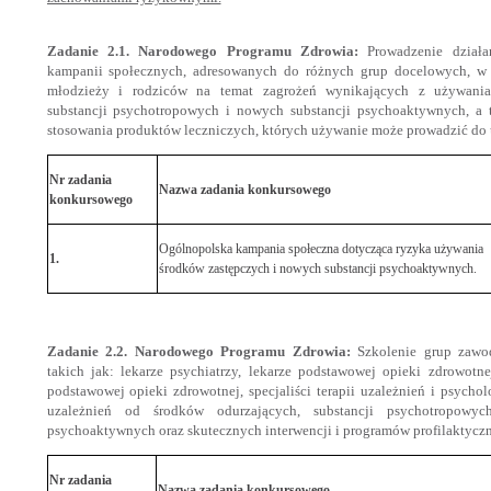
Zadanie 2.1. Narodowego Programu Zdrowia:
Prowadzenie dział
kampanii społecznych, adresowanych do różnych grup docelowych, w s
młodzieży i rodziców na temat zagrożeń wynikających z używania
substancji psychotropowych i nowych substancji psychoaktywnych, a
stosowania produktów leczniczych, których używanie może prowadzić do 
Nr zadania
Nazwa zadania konkursowego
konkursowego
Ogólnopolska kampania społeczna dotycząca ryzyka używania
1.
środków zastępczych i nowych substancji psychoaktywnych.
Zadanie 2.2. Narodowego Programu Zdrowia:
Szkolenie grup zawo
takich jak: lekarze psychiatrzy, lekarze podstawowej opieki zdrowotne
podstawowej opieki zdrowotnej, specjaliści terapii uzależnień i psycho
uzależnień od środków odurzających, substancji psychotropowyc
psychoaktywnych oraz skutecznych interwencji i programów profilaktyczn
Nr zadania
Nazwa zadania konkursowego