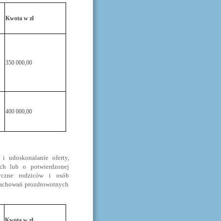
Kwota w zł
350 000,00
400 000,00
i udoskonalanie oferty,
ch lub o potwierdzonej
tyczne rodziców i osób
 zachowań prozdrowotnych
Kwota w zł