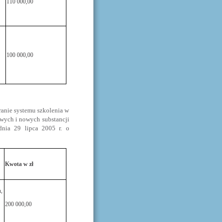
110 000,00
100 000,00
ranie systemu szkolenia w
owych i nowych substancji
dnia 29 lipca 2005 r. o
Kwota w zł
,
200 000,00