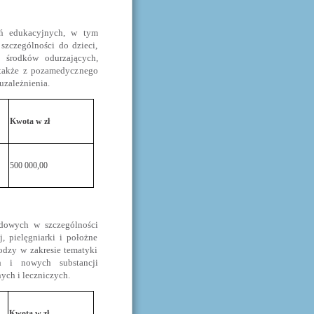
ań edukacyjnych, w tym
zczególności do dzieci,
 środków odurzających,
 także z pozamedycznego
uzależnienia.
Kwota w zł
500 000,00
dowych w szczególności
j, pielęgniarki i położne
lodzy w zakresie tematyki
h i nowych substancji
ych i leczniczych.
Kwota w zł