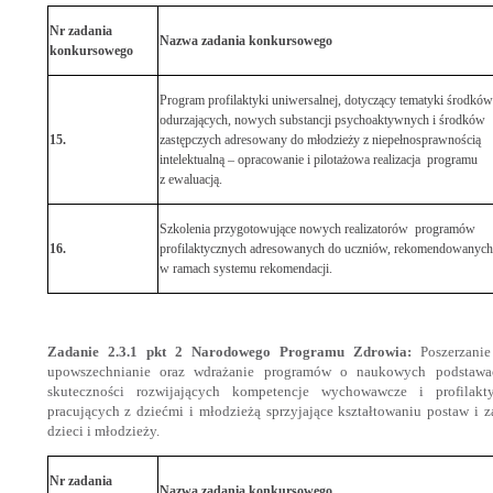
Nr zadania
Nazwa zadania konkursowego
konkursowego
Program profilaktyki uniwersalnej, dotyczący tematyki środków
odurzających, nowych substancji psychoaktywnych i środków
15.
zastępczych adresowany do młodzieży z niepełnosprawnością
intelektualną – opracowanie i pilotażowa realizacja programu
z ewaluacją.
Szkolenia przygotowujące nowych realizatorów programów
16.
profilaktycznych adresowanych do uczniów, rekomendowanych
w ramach systemu rekomendacji.
Zadanie 2.3.1 pkt 2 Narodowego Programu Zdrowia:
Poszerzanie 
upowszechnianie oraz wdrażanie programów o naukowych podstawa
skuteczności rozwijających kompetencje wychowawcze i profilak
pracujących z dziećmi i młodzieżą sprzyjające kształtowaniu postaw i
dzieci i młodzieży.
Nr zadania
Nazwa zadania konkursowego