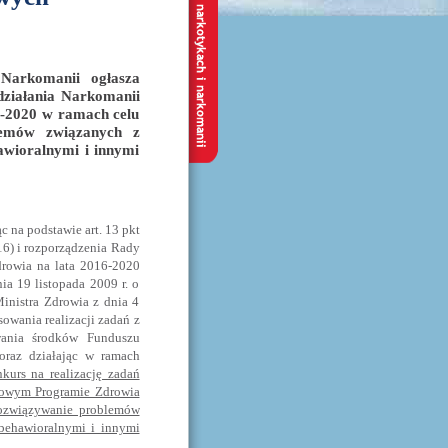
Narkomanii ogłasza
ziałania Narkomanii
-2020 w ramach celu
lemów związanych z
awioralnymi i innymi
c na podstawie art. 13 pkt
16) i rozporządzenia Rady
drowia na lata 2016-2020
nia 19 listopada 2009 r. o
inistra Zdrowia z dnia 4
owania realizacji zadań z
wania środków Funduszu
oraz działając w ramach
kurs na realizację zadań
dowym Programie Zdrowia
rozwiązywanie problemów
behawioralnymi i innymi