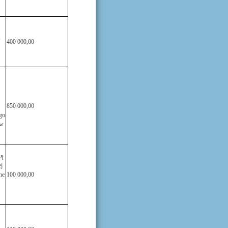
,
400 000,00
850 000,00
go
ów
ką
j
ne
100 000,00