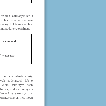
działań edukacyjnych i
ących z używania środków
aktywnych, kierowanych w
amorządu terytorialnego.
Kwota w zł
o
700 000,00
i udoskonalanie oferty,
wych podstawach lub o
w wieku szkolnym, osób
lne czynniki chroniące i
achowań ryzykownych, w
filaktycznych i promocji