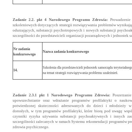
Zadanie 2.2. pkt 4 Narodowego Programu Zdrowia:
Prowadzenie 
szkoleniowych dotyczących strategii rozwiązywania problemów wynikaj
odurzających, substancji psychotropowych i nowych substancji psycho
szczególności do przedstawicieli organizacji pozarządowych i jednostek s
Nr zadania
Nazwa zadania konkursowego
konkursowego
Szkolenia dla przedstawicieli jednostek samorządu terytorialneg
14.
na temat strategii rozwiązywania problemu uzależnień.
Zadanie 2.3.1 pkt 1 Narodowego Programu Zdrowia:
Poszerzanie 
upowszechnianie oraz wdrażanie programów profilaktyki o nauko
potwierdzonej skuteczności adresowanych do dzieci i młodzieży 
dorosłych, w tym programów profilaktyki, które biorą pod uwagę wspó
czynniki ryzyka używania substancji psychoaktywnych i innych z
szczególności zalecanych w ramach Systemu rekomendacji programów pro
zdrowia psychicznego.