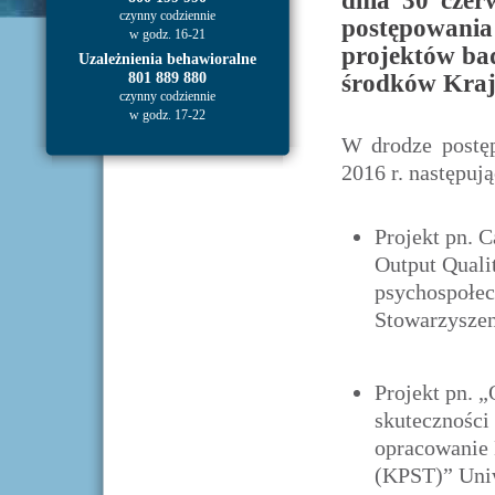
dnia 30 czer
czynny codziennie
postępowan
w godz. 16-21
projektów bad
Uzależnienia behawioralne
801 889 880
środków Kraj
czynny codziennie
w godz. 17-22
W drodze postę
2016 r. następuj
Projekt pn. 
Output Quali
psychospołec
Stowarzyszen
Projekt pn. 
skuteczności 
opracowanie 
(KPST)” Uniw