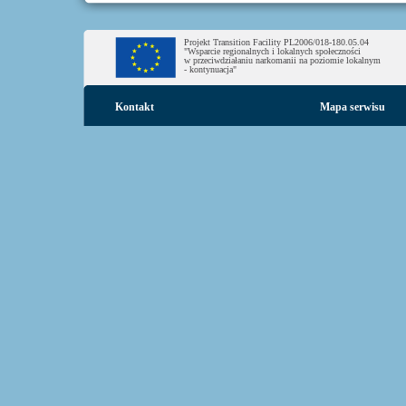
Projekt Transition Facility PL2006/018-180.05.04
"Wsparcie regionalnych i lokalnych społeczności
w przeciwdziałaniu narkomanii na poziomie lokalnym
- kontynuacja"
Kontakt
Mapa serwisu