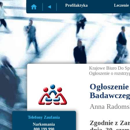
Profilaktyka
Leczenie
Krajowe Biuro Do Sp
Ogłoszenie o rozstrz
Ogłoszenie
Badawczeg
Anna Radomsk
Telefony Zaufania
Zgodnie z Za
Narkomania
800 199 990