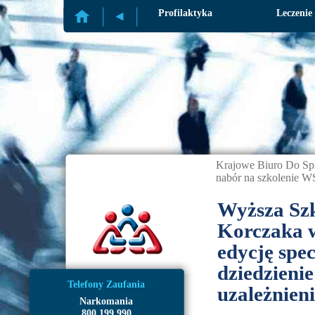
Profilaktyka
Leczenie
Krajowe Biuro Do Sp
nabór na szkolenie W
Wyższa Szk
Korczaka w
edycję spec
dziedzienie 
Telefony Zaufania
uzależnien
Narkomania
800 199 990