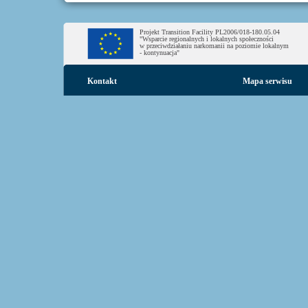
Projekt Transition Facility PL2006/018-180.05.04
"Wsparcie regionalnych i lokalnych społeczności
w przeciwdziałaniu narkomanii na poziomie lokalnym
- kontynuacja"
Kontakt
Mapa serwisu