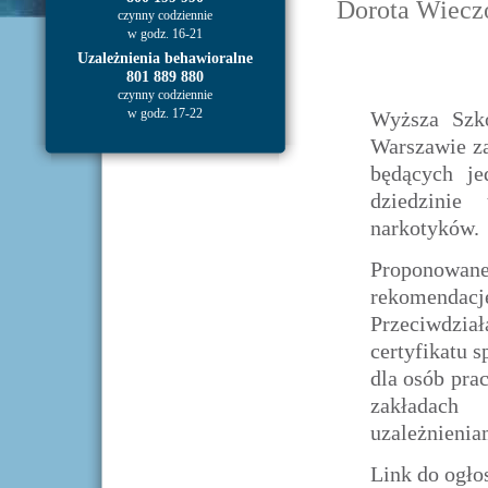
Dorota Wieczo
czynny codziennie
w godz. 16-21
Uzależnienia behawioralne
801 889 880
czynny codziennie
w godz. 17-22
Wyższa Szko
Warszawie z
będących je
dziedzinie 
narkotyków.
Proponowane
rekomenda
Przeciwdzia
certyfikatu s
dla osób pra
zakładach
uzależnienia
Link do ogło