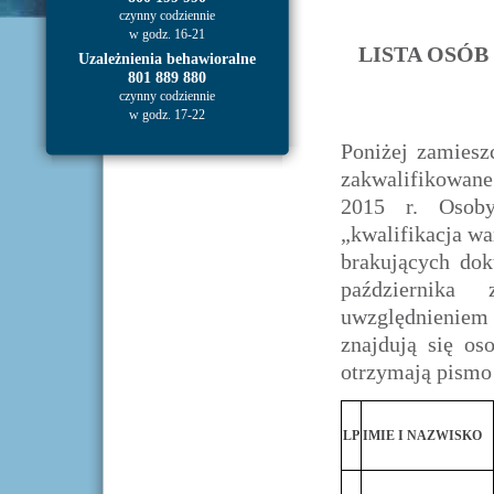
czynny codziennie
w godz. 16-21
LISTA OSÓ
Uzależnienia behawioralne
801 889 880
czynny codziennie
w godz. 17-22
Poniżej zamieszc
zakwalifikowan
2015 r. Osoby
„kwalifikacja w
brakujących do
października 
uwzględnieniem 
znajdują się os
otrzymają pismo 
LP
IMIE I NAZWISKO