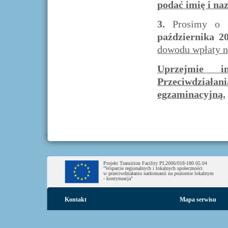
podać imię i na
3.
Prosimy o
października 2
dowodu wpłaty n
Uprzejmie i
Przeciwdziałan
egzaminacyjną.
Projekt Transition Facility PL2006/018-180.05.04
"Wsparcie regionalnych i lokalnych społeczności
w przeciwdziałaniu narkomanii na poziomie lokalnym
- kontynuacja"
Kontakt
Mapa serwisu