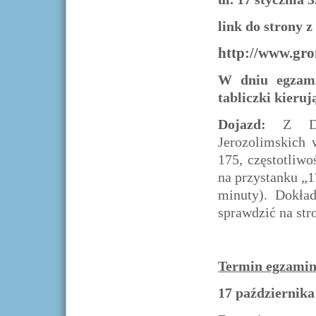
link do strony z
http://www.gro
W dniu egzami
tabliczki kieruj
Dojazd:
Z Dwor
Jerozolimskich 
175, częstotliwo
na przystanku „1
minuty). Dokła
sprawdzić na str
Termin egzamin
17 października