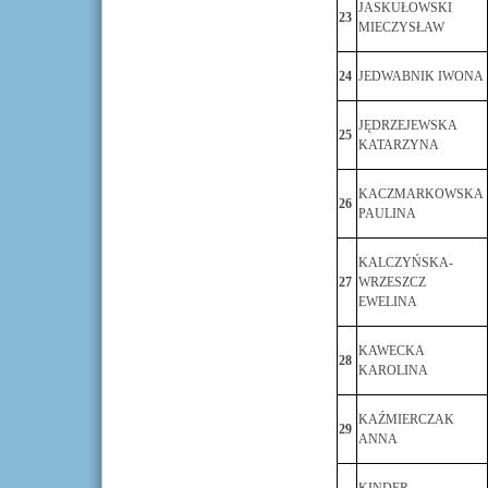
JASKUŁOWSKI
23
MIECZYSŁAW
24
JEDWABNIK IWONA
JĘDRZEJEWSKA
25
KATARZYNA
KACZMARKOWSKA
26
PAULINA
KALCZYŃSKA-
27
WRZESZCZ
EWELINA
KAWECKA
28
KAROLINA
KAŹMIERCZAK
29
ANNA