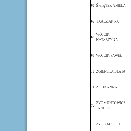
66
ŚWIĄTEK ANIELA
67
TKACZ ANNA
WÓJCIK
68
KATARZYNA
69
WÓJCIK PAWEŁ
70
ZGIERSKA BEATA
71
ZIĘBA ANNA
ZYGMUNTOWICZ
72
JANUSZ
73
ZYGO MACIEJ