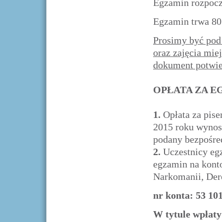
Egzamin rozpoczn
Egzamin trwa 80
Prosimy być pod 
oraz zajęcia mie
dokument potwie
OPŁATA ZA E
1.
Opłata za pis
2015 roku wyno
podany bezpośre
2.
Uczestnicy egz
egzamin na konto
Narkomanii, Der
nr konta: 53 10
W tytule wpłat