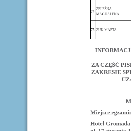
ŻELEŹNA
74
MAGDALENA
75
ŻUK MARTA
INFORMACJA
ZA CZĘŚĆ P
ZAKRESIE SP
UZ
M
Miejsce egzami
Hotel Gromada 
ul. 17 stycznia