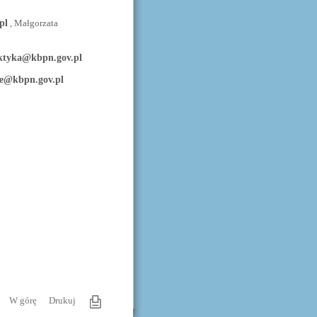
pl
, Małgorzata
aktyka@kbpn.gov.pl
ie@kbpn.gov.pl
W górę
Drukuj