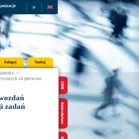
anizacje
Publikacje
Zaloguj
Szukaj
alności
>
rycznych za pierwsze
awozdań
ji zadań