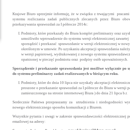
Krajowe Biuro uprzejmie informuję, że w związku z trwającymi praca
systemu rozliczania zadań publicznych zlecanych przez Biuro obo
przekazywania sprawozdań za I półrocze 2014r.:
Podmioty, które przekazały do Biura komplet preliminarzy oraz uzysk
umożliwiło wprowadzenie do systemu wersji elektronicznej zawart
sporządzić i przekazać sprawozdanie w wersji elektronicznej w now
określonym w umowie. Po uzyskaniu akceptacji sprawozdania należy
w wersji papierowej, wydrukowanej z nowego systemu sprawozdawcz
opatrzonej w pieczęć podmiotu oraz podpisy osób upoważnionych.
Sporządzenie i przekazanie sprawozdania jest możliwe wyłącznie po
do systemu preliminarzy zadań realizowanych w bieżącym roku.
Podmioty, które do dnia 10 lipca nie uzyskały akceptacji elektronicz
proszone o przekazanie sprawozdań za I półrocze do Biura w wersji 
zamieszczonego na stronie internetowej Biura ) do dnia 21 lipca b.r.
Serdecznie Państwa przepraszamy za utrudnienia i niedogodności wy
nowego elektronicznego sposobu komunikacji z Biurem.
Wszystkie pytania i uwagi w zakresie sprawozdawczości elektronicznej 
emailowej na adresy: