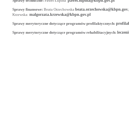
Sprawy techniczne:
Paweł Łupina
pawel.lupina@kbpn.gov.pl
Sprawy finansowe:
Beata Orzechowska
beata.orzechowska@kbpn.gov.
Krzewska:
malgorzata.krzewska@kbpn.gov.pl
Sprawy merytoryczne dotyczące programów profilaktycznych:
profil
Sprawy merytoryczne dotyczące programów rehabilitacyjnych:
leczen