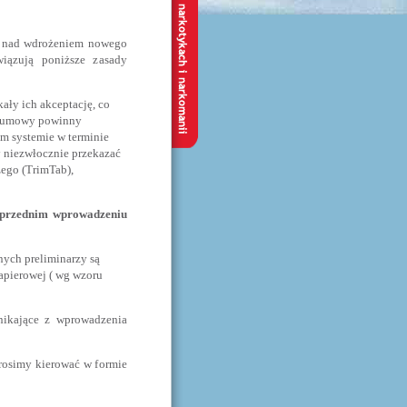
mi nad wdrożeniem nowego
wiązują poniższe zasady
ały ich akceptację, co
ej umowy powinny
ym systemie w terminie
 niezwłocznie przekazać
ego (TrimTab),
 uprzednim wprowadzeniu
nych preliminarzy są
papierowej ( wg wzoru
nikające z wprowadzenia
prosimy kierować w formie