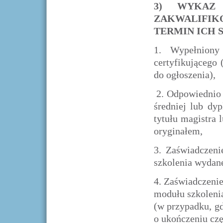
3) WYKAZ
ZAKWALIFI
TERMIN ICH 
1. Wypełniony
certyfikującego
do ogłoszenia),
2.
Odpowiednio 
średniej lub dy
tytułu magistra 
oryginałem,
3.
Zaświadczeni
szkolenia wydane
4.
Zaświadczenie
modułu szkoleni
(w przypadku, gd
o ukończeniu czę