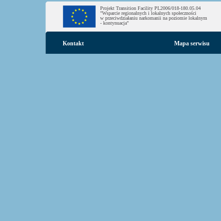
Projekt Transition Facility PL2006/018-180.05.04
"Wsparcie regionalnych i lokalnych społeczności
w przeciwdziałaniu narkomanii na poziomie lokalnym
- kontynuacja"
Kontakt
Mapa serwisu