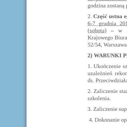
godzina zostaną 
2.
Część ustna e
6-7 grudnia 201
(sobota)
–
w z
Krajowego Biura
52/54, Warszawa
2) WARUNKI 
1.
Ukończenie szk
uzależnień rek
ds. Przeciwdział
2.
Zaliczenie st
szkolenia.
3.
Zaliczenie sup
4.
Dokonanie opł