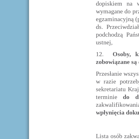
dopiskiem na 
wymagane do prz
egzaminacyjną (p
ds. Przeciwdzia
podchodzą Pańs
ustnej,
12.
Osoby, k
zobowiązane są
Przesłanie wszy
w razie potrze
sekretariatu Kr
terminie
do d
zakwalifikowa
wpłynięcia dok
Lista osób zakw