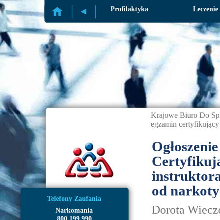
Profilaktyka
Leczenie
Krajowe Biuro Do Sp
egzamin certyfikujący 
Ogłoszenie
Certyfikuj
instruktora
od narkoty
Telefony Zaufania
Dorota Wieczo
Narkomania
800 199 990