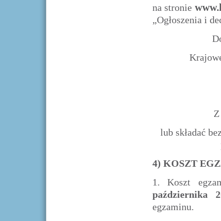
www.k
na stronie
„Ogłoszenia i de
Do
Krajowe
Z
lub składać be
4) KOSZT EG
1.
Koszt egza
października 
egzaminu.