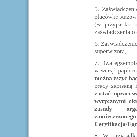
5.
Zaświadczeni
placówkę stażow
(w przypadku u
zaświadczenia o 
6.
Zaświadczenie
superwizora,
7.
Dwa egzempla
w wersji papier
można zszyć bąd
pracy zapisaną 
zostać opracow
wytycznymi okr
zasady organ
zamieszczoneg
Ceryfikacja/Egz
8.
W przypadku