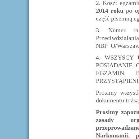
2.
Koszt egzami
2014 roku
po og
część pisemną e
3.
Numer ra
Przeciwdziałani
NBP O/Warszawa
4.
WSZYSCY 
POSIADANIE 
EGZAMIN. 
PRZYSTĄPIENI
Prosimy wszystk
dokumentu tożsa
Prosimy zapozn
zasady orga
przeprowadzane
Narkomanii, p