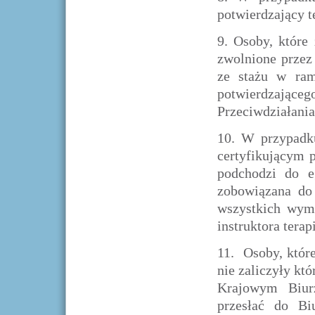
potwierdzający t
9.
Osoby, które 
zwolnione przez
ze stażu w ram
potwierdzają
Przeciwdziałania
10.
W przypadku
certyfikującym p
podchodzi do eg
zobowiązana do
wszystkich wym
instruktora terap
11.
Osoby, któr
nie zaliczyły kt
Krajowym Biurz
przesłać do Bi