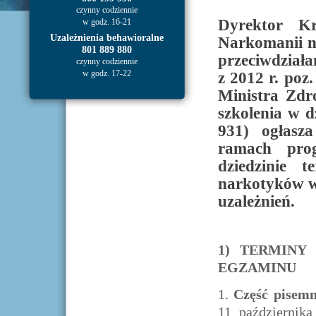
czynny codziennie
Dyrektor Kr
w godz. 16-21
Uzależnienia behawioralne
Narkomanii na
801 889 880
przeciwdziała
czynny codziennie
w godz. 17-22
z 2012 r. poz
Ministra Zdr
szkolenia w d
931) ogłasz
ramach prog
dziedzinie t
narkotyków w z
uzależnień.
1) TERMINY
EGZAMINU
1.
Część pisemn
11 października