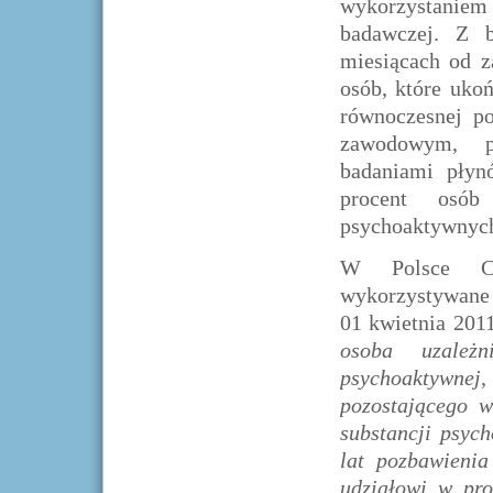
wykorzystaniem 
badawczej. Z 
miesiącach od 
osób, które uko
równoczesnej p
zawodowym, pr
badaniami płyn
procent osób 
psychoaktywnyc
W Polsce CA
wykorzystywane 
01 kwietnia 201
osoba uzależn
psychoaktywnej
pozostającego 
substancji psyc
lat pozbawienia
udziałowi w pro