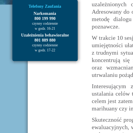
uzależnionych 
Telefony Zaufania
Adresowany do o
Narkomania
metodę dialogu
800 199 990
czynny codziennie
poznawcze.
w godz. 16-21
Uzależnienia behawioralne
W trakcie 10 ses
801 889 880
umiejętności uła
czynny codziennie
w godz. 17-22
z trudnymi sytu
koncentrują si
oraz wzmacnian
utrwalaniu pożą
Interesującym 
ustalania celów 
celem jest zatem
marihuany czy i
Skuteczność pro
ewaluacyjnych, 