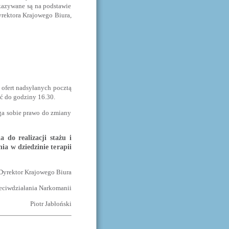
ekazywane są na podstawie
rektora Krajowego Biura,
ofert nadsyłanych pocztą
ć do godziny 16.30.
ga sobie prawo do zmiany
 do realizacji stażu i
ia w dziedzinie terapii
Dyrektor Krajowego Biura
zeciwdziałania Narkomanii
Piotr Jabłoński