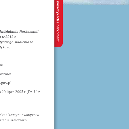
ciwdziałania Narkomanii
h w 2012 r.
tycznego szkolenia w
otyków.
ii
arszawa
gov.pl
29 lipca 2005 r. (Dz. U. z
 roku i kontynuowanych w
erapii uzależnień.