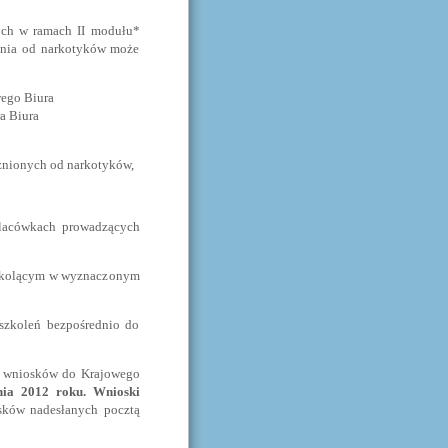
ch w ramach II modułu*
nienia od narkotyków może
ego Biura
a Biura
żnionych od narkotyków,
lacówkach prowadzących
kolącym w wyznaczonym
koleń bezpośrednio do
wniosków do Krajowego
nia 2012 roku. Wnioski
sków nadesłanych pocztą