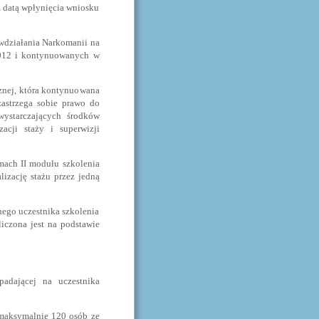
datą wpłynięcia wniosku
działania Narkomanii na
 2012 i kontynuowanych w
znej, która kontynuowana
zastrzega sobie prawo do
wystarczających środków
acji staży i superwizji
ch II modułu szkolenia
lizację stażu przez jedną
ego uczestnika szkolenia
iczona jest na podstawie
padającej na uczestnika
 maksymalnie 120 osób ze