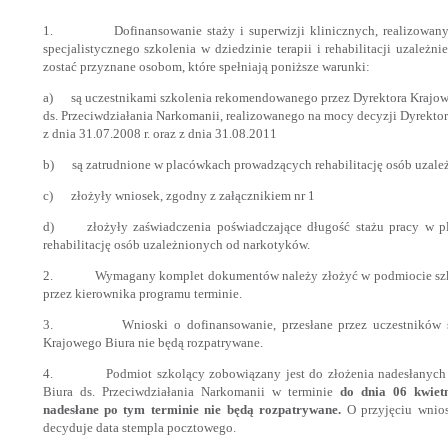
1. Dofinansowanie staży i superwizji klinicznych, realizowany
specjalistycznego szkolenia w dziedzinie terapii i rehabilitacji uzależ
zostać przyznane osobom, które spełniają poniższe warunki:
a) są uczestnikami szkolenia rekomendowanego przez Dyrektora Krajow
ds. Przeciwdziałania Narkomanii, realizowanego na mocy decyzji Dyrektor
z dnia 31.07.2008 r. oraz z dnia 31.08.2011
b) są zatrudnione w placówkach prowadzących rehabilitację osób uzale
c) złożyły wniosek, zgodny z załącznikiem nr 1
d) złożyły zaświadczenia poświadczające długość stażu pracy w p
rehabilitację osób uzależnionych od narkotyków.
2. Wymagany komplet dokumentów należy złożyć w podmiocie sz
przez kierownika programu terminie.
3. Wnioski o dofinansowanie, przesłane przez uczestników sz
Krajowego Biura nie będą rozpatrywane.
4. Podmiot szkolący zobowiązany jest do złożenia nadesłanych 
Biura ds. Przeciwdziałania Narkomanii w terminie
do dnia 06 kwiet
nadesłane po tym terminie nie będą rozpatrywane.
O przyjęciu wnio
decyduje data stempla pocztowego.