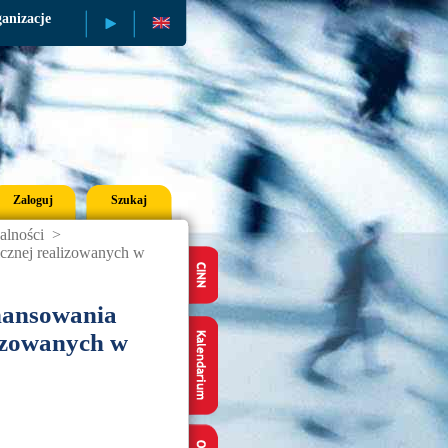
anizacje
Publikacje
Zaloguj
Szukaj
alności
>
icznej realizowanych w
inansowania
lizowanych w