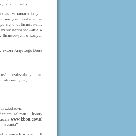
zypada 30 osób).
tomiast w ramach innych
rzesunięcia środków na
ące się o dofinansowanie
ększenie dofinansowania w
 finansowych, o których
rektora Krajowego Biura
ą osób uzależnionych od
 uzależnionymi);
om szkolącym
daniem zakresu i kwoty
tronie
www.kbpn.gov.pl
ansowania”.
ealizowanych w ramach II