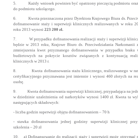
5. Każdy wniosek powinien być opatrzony pieczęcią podmiotu oraz 
do podmiotu szkolącego.
6. Kwota przeznaczona przez Dyrektora Krajowego Biura ds. Przeciw
dofinansowanie staży i superwizji klinicznych realizowanych w roku
roku 2013 wynosi
223 200 zł.
7. W przypadku dofinansowania realizacji staży i superwizji klinic
będzie w 2013 roku, Krajowe Biuro ds. Przeciwdziałania Narkomanii 
zmniejszenia kwot przyznanego dofinansowania w przypadku braku 
budżetowych na pokrycie kosztów związanych z kontynuacją realiz
klinicznych w 2013 r.
8. Kwota dofinansowania stażu klinicznego, realizowanego w rama
certyfikacyjnego przyznawana jest imiennie i wynosi 460 złotych na rea
osobę.
9. Kwota dofinansowania superwizji klinicznej, przypadająca na jedn
w dziedzinie uzależnienia od narkotyków wynosi 1400 zł. Kwota ta wyl
następujących składowych:
- liczba godzin superwizji objęta dofinansowaniem – 70 h
- stawka dofinansowania jednej godziny superwizji klinicznej przy
szkolenia – 20 zł
10. a) Dofinansowanie do realizacji staży i superwizji może otrzymać