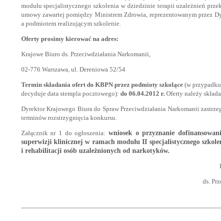
modułu specjalistycznego szkolenia w dziedzinie terapii uzależnień prz
umowy zawartej pomiędzy Ministrem Zdrowia, reprezentowanym przez Dy
a podmiotem realizującym szkolenie.
Oferty prosimy kierować na adres:
Krajowe Biuro ds. Przeciwdziałania Narkomanii,
02-776 Warszawa, ul. Dereniowa 52/54
Termin składania ofert
do KBPN
przez podmioty szkolące
(w przypadku 
decyduje data stempla pocztowego):
do 06.04.2012 r.
Oferty należy składa
Dyrektor Krajowego Biura do Spraw Przeciwdziałania Narkomanii zastrze
terminów rozstrzygnięcia konkursu.
Załącznik nr 1 do ogłoszenia:
wniosek o przyznanie dofinansowania
superwizji klinicznej w ramach modułu II specjalistycznego szkolen
i rehabilitacji osób uzależnionych od narkotyków.
ds. Pr