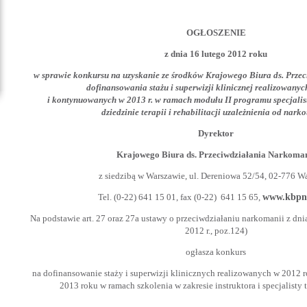
OGŁOSZENIE
z dnia 16 lutego 2012 roku
w sprawie konkursu na uzyskanie ze środków Krajowego Biura ds. Prze
dofinansowania stażu i superwizji klinicznej realizowanyc
i kontynuowanych w 2013 r. w ramach modułu II programu specjalis
dziedzinie terapii i rehabilitacji uzależnienia od nark
Dyrektor
Krajowego Biura ds. Przeciwdziałania Narkoman
z siedzibą w Warszawie, ul. Dereniowa 52/54, 02-776 W
Tel. (0-22) 641 15 01, fax (0-22) 641 15 65,
www.kbpn.
Na podstawie art. 27 oraz 27a ustawy o przeciwdziałaniu narkomanii z dnia 
2012 r., poz.124)
ogłasza konkurs
na dofinansowanie staży i superwizji klinicznych realizowanych w 2012
2013 roku w ramach szkolenia w zakresie instruktora i specjalisty t