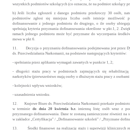
wszystkich podmiotów szkolących (co oznacza, że na podmiot szkolący pr
b) Jeśli liczba zgłoszeń z danego podmiotu przekroczy 30 osób, na
podmiotów zgłosi się mniejsza liczba osób istnieje możliwość p
dofinansowanie z jednego podmiotu do drugiego, o ile osoby ubiegaj
spełniają kryteria przyznania dofinansowania określone w pkt.1, 2. Zwi
ramach jednego podmiotu może być przyznane do wyczerpania środków
mowa w pkt 6.
11. Decyzja o przyznaniu dofinansowania podejmowana jest przez Dy
ds. Przeciwdziałania Narkomanii, na podstawie następujących kryteriów:
- spełniania przez aplikanta wymagań zawartych w punkcie 1, 2;
- długości stażu pracy w podmiotach zajmujących się rehabilitacj
narkotyków (pierwszeństwo mają osoby o dłuższym stażu pracy z osobami
- kolejności wpływu wniosków;
- uzasadnienia wniosku.
12. Krajowe Biuro ds. Przeciwdziałania Narkomanii przekaże podmiot
w terminie
do dnia 20 kwietnia b.r.
imienną listę osób wraz z po
przyznanego dofinansowania. Dane te zostaną zamieszczone również na s
w zakładce „Certyfikacja” / „Dofinansowanie szkoleń” / „Przyznane dofin
13. Środki finansowe na realizację staży i superwizji klinicznych r