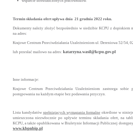
wsparcie doświadczonych pracowników.
Termin składania ofert upływa dnia 21 grudnia 2022 roku.
Dokumenty należy złożyć bezpośrednio w siedzibie KCPU z dopiskiem 
na adres:
Krajowe Centrum Przeciwdziałania Uzależnieniom ul. Dereniowa 52/54, 
lub przesłać mailowo na adres:
katarzyna.wasil@kcpu.gov.pl
Inne informacje:
Krajowe Centrum Przeciwdziałania Uzależnieniom zastrzega sobie 
postępowania na każdym etapie bez podawania przyczyn.
Lista kandydatów
spełniających wymagania formalne
określone w niniejs
umieszczona niezwłocznie po upływie terminu składania ofert, na tabl
KCPU, a także opublikowana w Biuletynie Informacji Publicznej dostępny
www.kbpnbip.pl