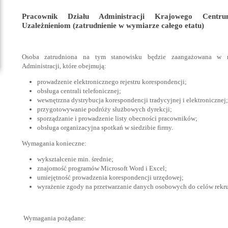
Pracownik Działu Administracji Krajowego Centrum
Uzależnieniom (zatrudnienie w wymiarze całego etatu)
Osoba zatrudniona na tym stanowisku będzie zaangażowana w re
Administracji, które obejmują:
prowadzenie elektronicznego rejestru korespondencji;
obsługa centrali telefonicznej;
wewnętrzna dystrybucja korespondencji tradycyjnej i elektronicznej;
przygotowywanie podróży służbowych dyrekcji;
sporządzanie i prowadzenie listy obecności pracowników;
obsługa organizacyjna spotkań w siedzibie firmy.
Wymagania konieczne:
wykształcenie min. średnie;
znajomość programów Microsoft Word i Excel;
umiejętność prowadzenia korespondencji urzędowej;
wyrażenie zgody na przetwarzanie danych osobowych do celów rekrut
Wymagania pożądane: