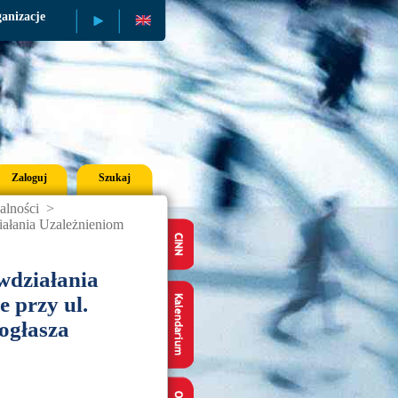
anizacje
Publikacje
Zaloguj
Szukaj
alności
>
iałania Uzależnieniom
wdziałania
 przy ul.
ogłasza