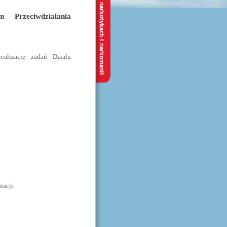
 Przeciwdziałania
alizację zadań Działu
acji.