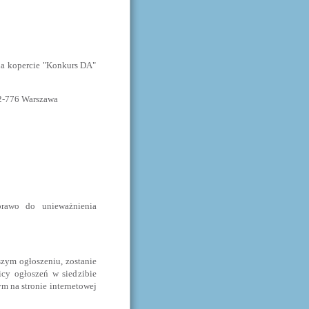
na kopercie "Konkurs DA"
02-776 Warszawa
prawo do unieważnienia
zym ogłoszeniu, zostanie
icy ogłoszeń w siedzibie
m na stronie internetowej