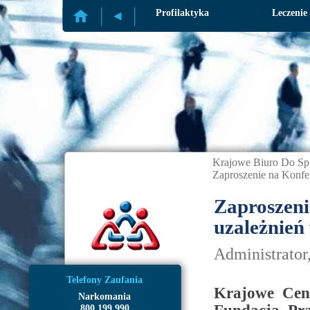
Profilaktyka
Leczenie
Krajowe Biuro Do Sp
Zaproszenie na Konfer
Zaproszeni
uzależnień
Administrator
Telefony Zaufania
Krajowe Cent
Narkomania
800 199 990