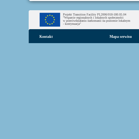
Projekt Transition Facility PL2006/018-180.05.04
"Wsparcie regionalnych i lokalnych społeczności
w przeciwdziałaniu narkomanii na poziomie lokalnym
- kontynuacja"
Kontakt
Mapa serwisu