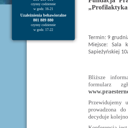
Fundacja Pra
czynny codziennie
„Profilaktyka
w godz. 16-21
Uzależnienia behawioralne
801 889 880
czynny codziennie
w godz. 17-22
Termin: 9 grudni
Miejsce: Sala 
Sapieżyńskiej 1
Bliższe inform
formularz z
www.praestern
Przewidujemy u
prowadzona do 
decyduje kolejno
Konferencja jes