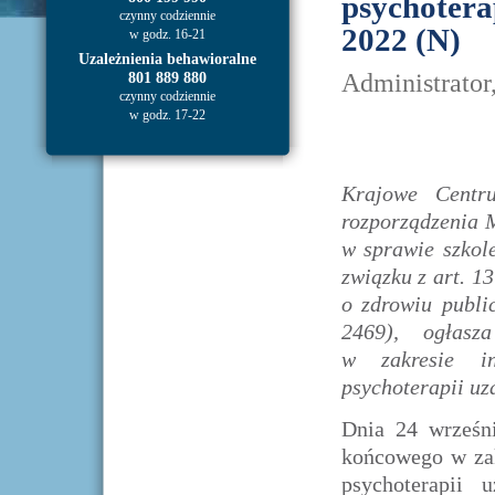
psychotera
czynny codziennie
2022 (N)
w godz. 16-21
Uzależnienia behawioralne
Administrator
801 889 880
czynny codziennie
w godz. 17-22
Krajowe Centr
rozporządzenia M
w sprawie szkole
związku z art. 1
o zdrowiu publi
2469), ogłasza
w zakresie ins
psychoterapii uz
Dnia 24 wrześn
końcowego w zakr
psychoterapii 