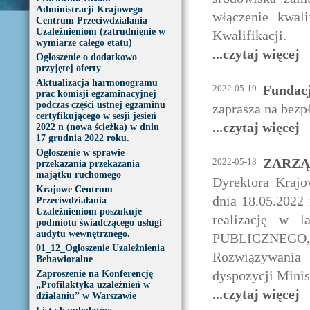
Administracji Krajowego
włączenie kwal
Centrum Przeciwdziałania
Uzależnieniom (zatrudnienie w
Kwalifikacji.
wymiarze całego etatu)
...czytaj więcej
Ogłoszenie o dodatkowo
przyjętej oferty
Aktualizacja harmonogramu
Fundacj
2022-05-19
prac komisji egzaminacyjnej
podczas części ustnej egzaminu
zaprasza na bezp
certyfikującego w sesji jesień
...czytaj więcej
2022 n (nowa ścieżka) w dniu
17 grudnia 2022 roku.
Ogłoszenie w sprawie
ZARZĄD
2022-05-18
przekazania przekazania
majątku ruchomego
Dyrektora Krajo
Krajowe Centrum
dnia 18.05.2022
Przeciwdziałania
Uzależnieniom poszukuje
realizację w 
podmiotu świadczącego usługi
audytu wewnętrznego.
PUBLICZNEGO,
01_12_Ogłoszenie Uzależnienia
Rozwiązywani
Behawioralne
dyspozycji Mini
Zaproszenie na Konferencję
„Profilaktyka uzależnień w
...czytaj więcej
działaniu” w Warszawie