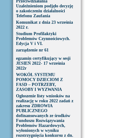
Przeciwdziałania
Uzależnieniom podjęło decyzję
o zakończeniu działalności
Telefonu Zaufania
Komunikat z dnia 23 września
2022 r.
Studium Profilaktyki
Problemów Czynnościowych.
Edycja V i VI.
zarządzenie nr 61
egzamin certyfikujący w sesji
JESIEŃ 2022- 17 września
2022r
WOKÓŁ SYSTEMU
POMOCY DZIECIOM Z
FASD – POTRZEBY,
ZASOBY I WYZWANIA
Ogłoszenie listy wniosków na
realizację w roku 2022 zadań z
zakresu ZDROWIA
PUBLICZNEGO
dofinansowanych ze środków
Funduszu Rozwiązywania
Problemów Hazardowych,
wyłonionych w wyniku
rozstrzygnięcia konkursu z dn.