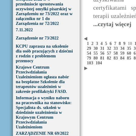
przedmiocie sprostowania
certyfikatami sp
oczywistej omyłki pisarskiej w
Zarządzeniu nr 73/2022 oraz w
terapii uzależnie
załączniku nr 1 do
...czytaj więcej
Zarządzenia nr 72/2022
7.11.2022
Zarządzenie nr 73/2022
1
2
3
4
5
6
7
8
9
10
KCPU zaprasza na szkolenie
29
30
31
32
33
34
35
dla osób pracujących z dziećmi
54
55
56
57
58
59
60
z rodzin z problemem
79
80
81
82
83
84
85
przemocy
103
104
Krajowe Centrum
Przeciwdziałania
Uzależnieniom ogłasza nabór
na bezpłatne Szkolenie dla
terapeutów uzależnień w
zakresie profilaktyki FASD.
Informacja o wyniku naboru
na pracownika na stanowisko:
Specjalista ds. szkoleń w
dziedzinie uzależnienia w
Krajowym Centrum
Przeciwdziałania
Uzależnieniom
ZARZĄDZENIE NR 69/2022