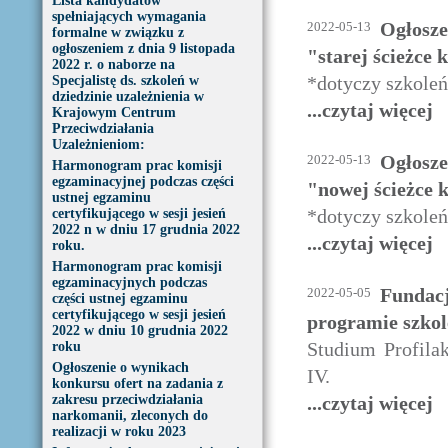
Lista kandydatów
spełniających wymagania
Ogłosz
2022-05-13
formalne w związku z
ogłoszeniem z dnia 9 listopada
"starej ścieżce 
2022 r. o naborze na
*dotyczy szkoleń
Specjalistę ds. szkoleń w
dziedzinie uzależnienia w
...czytaj więcej
Krajowym Centrum
Przeciwdziałania
Uzależnieniom:
Ogłosz
2022-05-13
Harmonogram prac komisji
egzaminacyjnej podczas części
"nowej ścieżce k
ustnej egzaminu
*dotyczy szkoleń
certyfikującego w sesji jesień
2022 n w dniu 17 grudnia 2022
...czytaj więcej
roku.
Harmonogram prac komisji
egzaminacyjnych podczas
Fundacj
2022-05-05
części ustnej egzaminu
certyfikującego w sesji jesień
programie szko
2022 w dniu 10 grudnia 2022
Studium Profila
roku
Ogłoszenie o wynikach
IV.
konkursu ofert na zadania z
zakresu przeciwdziałania
...czytaj więcej
narkomanii, zleconych do
realizacji w roku 2023