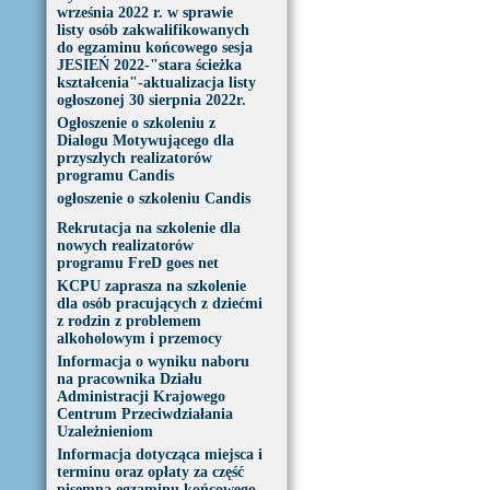
września 2022 r. w sprawie
listy osób zakwalifikowanych
do egzaminu końcowego sesja
JESIEŃ 2022-"stara ścieżka
kształcenia"-aktualizacja listy
ogłoszonej 30 sierpnia 2022r.
Ogłoszenie o szkoleniu z
Dialogu Motywującego dla
przyszłych realizatorów
programu Candis
ogłoszenie o szkoleniu Candis
Rekrutacja na szkolenie dla
nowych realizatorów
programu FreD goes net
KCPU zaprasza na szkolenie
dla osób pracujących z dziećmi
z rodzin z problemem
alkoholowym i przemocy
Informacja o wyniku naboru
na pracownika Działu
Administracji Krajowego
Centrum Przeciwdziałania
Uzależnieniom
Informacja dotycząca miejsca i
terminu oraz opłaty za część
pisemną egzaminu końcowego