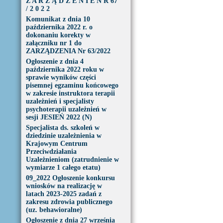
Z A R Z Ą D Z E N I E N R 67
/ 2 0 2 2
Komunikat z dnia 10
października 2022 r. o
dokonaniu korekty w
załączniku nr 1 do
ZARZĄDZENIA Nr 63/2022
Ogłoszenie z dnia 4
października 2022 roku w
sprawie wyników części
pisemnej egzaminu końcowego
w zakresie instruktora terapii
uzależnień i specjalisty
psychoterapii uzależnień w
sesji JESIEŃ 2022 (N)
Specjalista ds. szkoleń w
dziedzinie uzależnienia w
Krajowym Centrum
Przeciwdziałania
Uzależnieniom (zatrudnienie w
wymiarze 1 całego etatu)
09_2022 Ogłoszenie konkursu
wniosków na realizację w
latach 2023-2025 zadań z
zakresu zdrowia publicznego
(uz. behawioralne)
Ogłoszenie z dnia 27 września