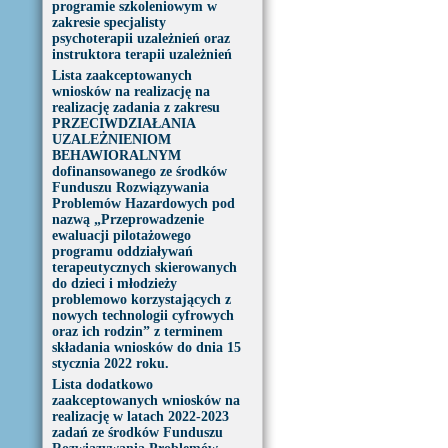
programie szkoleniowym w
zakresie specjalisty
psychoterapii uzależnień oraz
instruktora terapii uzależnień
Lista zaakceptowanych
wniosków na realizację na
realizację zadania z zakresu
PRZECIWDZIAŁANIA
UZALEŻNIENIOM
BEHAWIORALNYM
dofinansowanego ze środków
Funduszu Rozwiązywania
Problemów Hazardowych pod
nazwą „Przeprowadzenie
ewaluacji pilotażowego
programu oddziaływań
terapeutycznych skierowanych
do dzieci i młodzieży
problemowo korzystających z
nowych technologii cyfrowych
oraz ich rodzin” z terminem
składania wniosków do dnia 15
stycznia 2022 roku.
Lista dodatkowo
zaakceptowanych wniosków na
realizację w latach 2022-2023
zadań ze środków Funduszu