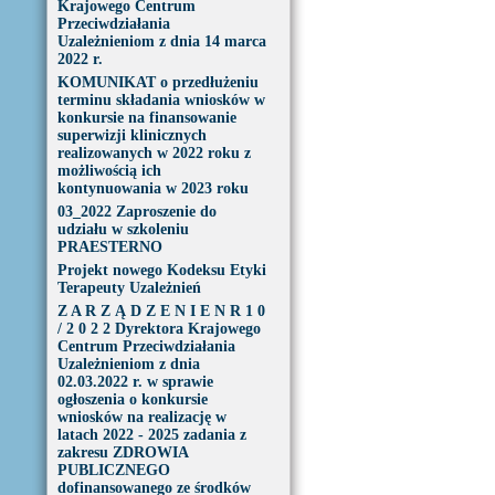
Krajowego Centrum
Przeciwdziałania
Uzależnieniom z dnia 14 marca
2022 r.
KOMUNIKAT o przedłużeniu
terminu składania wniosków w
konkursie na finansowanie
superwizji klinicznych
realizowanych w 2022 roku z
możliwością ich
kontynuowania w 2023 roku
03_2022 Zaproszenie do
udziału w szkoleniu
PRAESTERNO
Projekt nowego Kodeksu Etyki
Terapeuty Uzależnień
Z A R Z Ą D Z E N I E N R 1 0
/ 2 0 2 2 Dyrektora Krajowego
Centrum Przeciwdziałania
Uzależnieniom z dnia
02.03.2022 r. w sprawie
ogłoszenia o konkursie
wniosków na realizację w
latach 2022 - 2025 zadania z
zakresu ZDROWIA
PUBLICZNEGO
dofinansowanego ze środków