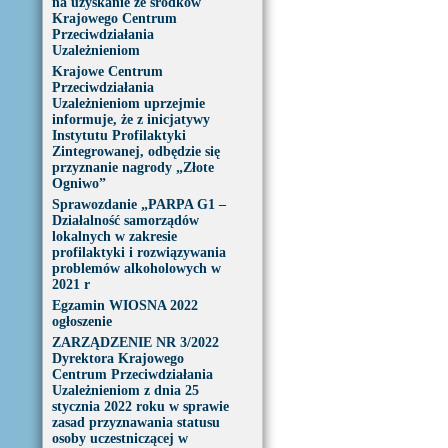
na uzyskanie ze środków
Krajowego Centrum
Przeciwdziałania
Uzależnieniom
Krajowe Centrum
Przeciwdziałania
Uzależnieniom uprzejmie
informuje, że z inicjatywy
Instytutu Profilaktyki
Zintegrowanej, odbędzie się
przyznanie nagrody „Złote
Ogniwo”
Sprawozdanie „PARPA G1 –
Działalność samorządów
lokalnych w zakresie
profilaktyki i rozwiązywania
problemów alkoholowych w
2021 r
Egzamin WIOSNA 2022
ogłoszenie
ZARZĄDZENIE NR 3/2022
Dyrektora Krajowego
Centrum Przeciwdziałania
Uzależnieniom z dnia 25
stycznia 2022 roku w sprawie
zasad przyznawania statusu
osoby uczestniczącej w