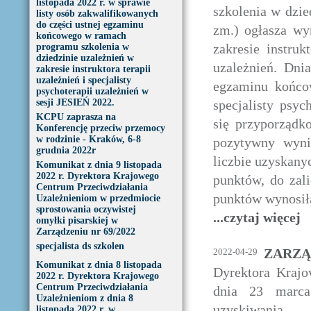
listopada 2022 r. w sprawie
szkolenia w dzie
listy osób zakwalifikowanych
do części ustnej egzaminu
zm.) ogłasza wy
końcowego w ramach
zakresie instruk
programu szkolenia w
dziedzinie uzależnień w
uzależnień. Dni
zakresie instruktora terapii
uzależnień i specjalisty
egzaminu końcow
psychoterapii uzależnień w
sesji JESIEŃ 2022.
specjalisty psyc
KCPU zaprasza na
się przyporządk
Konferencję przeciw przemocy
w rodzinie - Kraków, 6-8
pozytywny wyni
grudnia 2022r
liczbie uzyskan
Komunikat z dnia 9 listopada
2022 r. Dyrektora Krajowego
punktów, do zal
Centrum Przeciwdziałania
punktów wynosiła 
Uzależnieniom w przedmiocie
sprostowania oczywistej
...czytaj więcej
omyłki pisarskiej w
Zarządzeniu nr 69/2022
specjalista ds szkolen
ZARZĄD
2022-04-29
Komunikat z dnia 8 listopada
Dyrektora Krajo
2022 r. Dyrektora Krajowego
Centrum Przeciwdziałania
dnia 23 marca
Uzależnieniom z dnia 8
uzyskiwania 
listopada 2022 r. w