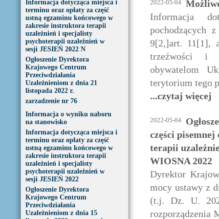
Możliwo
Informacja dotycząca miejsca i
2022-05-04
terminu oraz opłaty za część
Informacja do
ustną egzaminu końcowego w
zakresie instruktora terapii
pochodzących z
uzależnień i specjalisty
psychoterapii uzależnień w
9[2,]art. 11[1]
sesji JESIEŃ 2022 N
trzeźwości i 
Ogłoszenie Dyrektora
Krajowego Centrum
obywatelom Uk
Przeciwdziałania
terytorium tego 
Uzależnieniom z dnia 21
listopada 2022 r.
...czytaj więcej
zarzadzenie nr 76
Informacja o wyniku naboru
Ogłosze
2022-05-04
na stanowisko
Informacja dotycząca miejsca i
części pisemnej
terminu oraz opłaty za część
terapii uzależnie
ustną egzaminu końcowego w
zakresie instruktora terapii
WIOSNA 2022
uzależnień i specjalisty
psychoterapii uzależnień w
Dyrektor Krajow
sesji JESIEŃ 2022
mocy ustawy z dn
Ogłoszenie Dyrektora
Krajowego Centrum
(t.j. Dz. U. 2
Przeciwdziałania
rozporządzenia M
Uzależnieniom z dnia 15