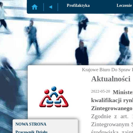
Profilaktyka
Leczenie
Krajowe Biuro Do Spraw P
Aktualności
Ministe
2022-05-20
kwalifikacji ryn
Zintegrowanego 
Zgodnie z art.
Zintegrowanym S
NOWA STRONA
środowiska zai
Pracownik Działu