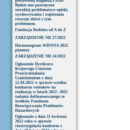
postawioną diagnozą FASD.
Będzie ono poświęcone
szerokiej problematyce opieki,
wychowywania i wspierania
rozwoju dzieci z tym
problemem.
Fundacja Rodzina od A do Z
ZARZĄDZENIE NR 27/2022
Harmonogram WIOSNA 2022
pisemny
ZARZĄDZENIE NR 24/2022
Ogłoszenie Dyrektora
Krajowego Centrum
Przeciwdziałania
Uzależnieniom z dnia
12.04.2022 w sprawie wyniku
konkursu wniosków na
realizację w latach 2022- 2025
zadania dofinansowanego ze
środków Funduszu
Rozwiązywania Problemów
Hazardowych
Ogłoszenie z dnia 11 kwietnia
2022 roku w sprawie
rozstrzygnięcia konkursu z