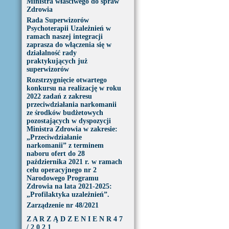
Ministra właściwego do spraw
Zdrowia
Rada Superwizorów
Psychoterapii Uzależnień w
ramach naszej integracji
zaprasza do włączenia się w
działalność rady
praktykujących już
superwizorów
Rozstrzygnięcie otwartego
konkursu na realizację w roku
2022 zadań z zakresu
przeciwdziałania narkomanii
ze środków budżetowych
pozostających w dyspozycji
Ministra Zdrowia w zakresie:
„Przeciwdziałanie
narkomanii” z terminem
naboru ofert do 28
października 2021 r. w ramach
celu operacyjnego nr 2
Narodowego Programu
Zdrowia na lata 2021-2025:
„Profilaktyka uzależnień”.
Zarządzenie nr 48/2021
Z A R Z Ą D Z E N I E N R 4 7
/ 2 0 2 1