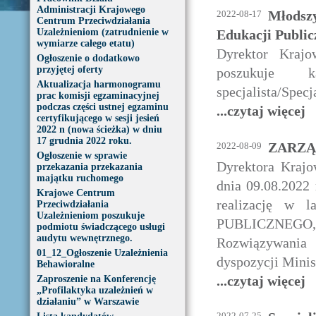
Administracji Krajowego
Młodszy 
2022-08-17
Centrum Przeciwdziałania
Uzależnieniom (zatrudnienie w
Edukacji Public
wymiarze całego etatu)
Dyrektor Krajo
Ogłoszenie o dodatkowo
przyjętej oferty
poszukuje 
Aktualizacja harmonogramu
specjalista/Specj
prac komisji egzaminacyjnej
podczas części ustnej egzaminu
...czytaj więcej
certyfikującego w sesji jesień
2022 n (nowa ścieżka) w dniu
17 grudnia 2022 roku.
ZARZĄD
2022-08-09
Ogłoszenie w sprawie
Dyrektora Krajo
przekazania przekazania
majątku ruchomego
dnia 09.08.2022
Krajowe Centrum
realizację w 
Przeciwdziałania
Uzależnieniom poszukuje
PUBLICZNEGO,
podmiotu świadczącego usługi
audytu wewnętrznego.
Rozwiązywani
01_12_Ogłoszenie Uzależnienia
dyspozycji Mini
Behawioralne
...czytaj więcej
Zaproszenie na Konferencję
„Profilaktyka uzależnień w
działaniu” w Warszawie
2022-07-25