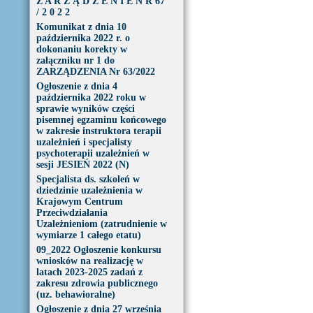
Z A R Z Ą D Z E N I E N R 67
/ 2 0 2 2
Komunikat z dnia 10
października 2022 r. o
dokonaniu korekty w
załączniku nr 1 do
ZARZĄDZENIA Nr 63/2022
Ogłoszenie z dnia 4
października 2022 roku w
sprawie wyników części
pisemnej egzaminu końcowego
w zakresie instruktora terapii
uzależnień i specjalisty
psychoterapii uzależnień w
sesji JESIEŃ 2022 (N)
Specjalista ds. szkoleń w
dziedzinie uzależnienia w
Krajowym Centrum
Przeciwdziałania
Uzależnieniom (zatrudnienie w
wymiarze 1 całego etatu)
09_2022 Ogłoszenie konkursu
wniosków na realizację w
latach 2023-2025 zadań z
zakresu zdrowia publicznego
(uz. behawioralne)
Ogłoszenie z dnia 27 września