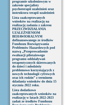
programie szkoleniowym w
zakresie specjalisty
psychoterapii uzależnień oraz
instruktora terapii uzależnień
Lista zaakceptowanych
wniosków na realizację na
realizację zadania z zakresu
PRZECIWDZIAŁANIA
UZALEŻNIENIOM
BEHAWIORALNYM
dofinansowanego ze środków
Funduszu Rozwiązywania
Problemów Hazardowych pod
nazwą „Przeprowadzenie
ewaluacji pilotażowego
programu oddziaływań
terapeutycznych skierowanych
do dzieci i młodzieży
problemowo korzystających z
nowych technologii cyfrowych
oraz ich rodzin” z terminem
składania wniosków do dnia 15
stycznia 2022 roku.
Lista dodatkowo
zaakceptowanych wniosków na
realizację w latach 2022-2023
zadań ze środków Funduszu