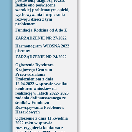
postawioną diagnozą FASD.
Będzie ono poświęcone
szerokiej problematyce opieki,
wychowywania i wspierania
rozwoju dzieci z tym
problemem.
Fundacja Rodzina od A do Z
ZARZĄDZENIE NR 27/2022
Harmonogram WIOSNA 2022
pisemny
ZARZĄDZENIE NR 24/2022
Ogłoszenie Dyrektora
Krajowego Centrum
Przeciwdziałania
Uzależnieniom z dnia
12.04.2022 w sprawie wyniku
konkursu wniosków na
realizację w latach 2022- 2025
zadania dofinansowanego ze
środków Funduszu
Rozwiązywania Problemów
Hazardowych
Ogłoszenie z dnia 11 kwietnia
2022 roku w sprawie
rozstrzygnięcia konkursu z