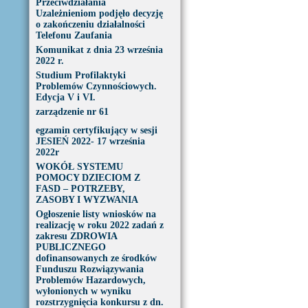
Przeciwdziałania
Uzależnieniom podjęło decyzję
o zakończeniu działalności
Telefonu Zaufania
Komunikat z dnia 23 września
2022 r.
Studium Profilaktyki
Problemów Czynnościowych.
Edycja V i VI.
zarządzenie nr 61
egzamin certyfikujący w sesji
JESIEŃ 2022- 17 września
2022r
WOKÓŁ SYSTEMU
POMOCY DZIECIOM Z
FASD – POTRZEBY,
ZASOBY I WYZWANIA
Ogłoszenie listy wniosków na
realizację w roku 2022 zadań z
zakresu ZDROWIA
PUBLICZNEGO
dofinansowanych ze środków
Funduszu Rozwiązywania
Problemów Hazardowych,
wyłonionych w wyniku
rozstrzygnięcia konkursu z dn.