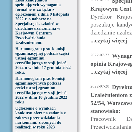
Specjali
Lista kandydatów
spełniających wymagania
Krajowym Centr
formalne w związku z
ogłoszeniem z dnia 9 listopada
Dyrektor Krajo
2022 r. o naborze na
poszukuje kandyd
Specjalistę ds. szkoleń w
dziedzinie uzależnienia w
dziedzinie uzależ
Krajowym Centrum
Przeciwdziałania
...czytaj więcej
Uzależnieniom:
Harmonogram prac komisji
egzaminacyjnej podczas części
Wynagro
2022-07-22
ustnej egzaminu
opinia Krajowe
certyfikującego w sesji jesień
2022 n w dniu 17 grudnia 2022
...czytaj więcej
roku.
Harmonogram prac komisji
egzaminacyjnych podczas
Dyrekto
2022-07-20
części ustnej egzaminu
certyfikującego w sesji jesień
Uzależnieniom z
2022 w dniu 10 grudnia 2022
52/54, Warszawa
roku
Ogłoszenie o wynikach
stanowisko:
konkursu ofert na zadania z
zakresu przeciwdziałania
Pracownik Dz
narkomanii, zleconych do
Przeciwdziałani
realizacji w roku 2023