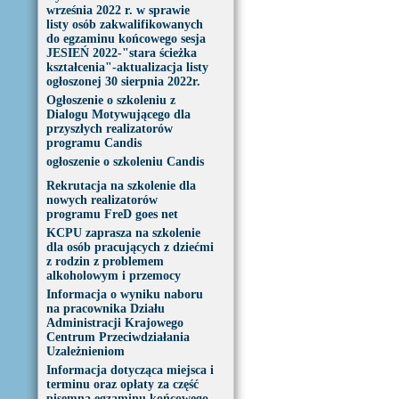
września 2022 r. w sprawie
listy osób zakwalifikowanych
do egzaminu końcowego sesja
JESIEŃ 2022-"stara ścieżka
kształcenia"-aktualizacja listy
ogłoszonej 30 sierpnia 2022r.
Ogłoszenie o szkoleniu z
Dialogu Motywującego dla
przyszłych realizatorów
programu Candis
ogłoszenie o szkoleniu Candis
Rekrutacja na szkolenie dla
nowych realizatorów
programu FreD goes net
KCPU zaprasza na szkolenie
dla osób pracujących z dziećmi
z rodzin z problemem
alkoholowym i przemocy
Informacja o wyniku naboru
na pracownika Działu
Administracji Krajowego
Centrum Przeciwdziałania
Uzależnieniom
Informacja dotycząca miejsca i
terminu oraz opłaty za część
pisemną egzaminu końcowego