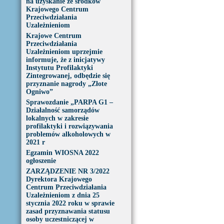
na uzyskanie ze środków
Krajowego Centrum
Przeciwdziałania
Uzależnieniom
Krajowe Centrum
Przeciwdziałania
Uzależnieniom uprzejmie
informuje, że z inicjatywy
Instytutu Profilaktyki
Zintegrowanej, odbędzie się
przyznanie nagrody „Złote
Ogniwo”
Sprawozdanie „PARPA G1 –
Działalność samorządów
lokalnych w zakresie
profilaktyki i rozwiązywania
problemów alkoholowych w
2021 r
Egzamin WIOSNA 2022
ogłoszenie
ZARZĄDZENIE NR 3/2022
Dyrektora Krajowego
Centrum Przeciwdziałania
Uzależnieniom z dnia 25
stycznia 2022 roku w sprawie
zasad przyznawania statusu
osoby uczestniczącej w