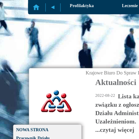
Profilaktyka
Leczenie
Krajowe Biuro Do Spraw P
Aktualności
Lista k
2022-08-22
związku z ogłos
Działu Adminis
Uzależnieniom.
...czytaj więcej
NOWA STRONA
Pracownik Działu