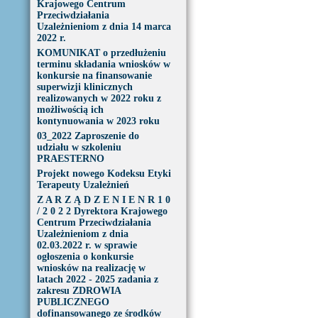
Krajowego Centrum
Przeciwdziałania
Uzależnieniom z dnia 14 marca
2022 r.
KOMUNIKAT o przedłużeniu
terminu składania wniosków w
konkursie na finansowanie
superwizji klinicznych
realizowanych w 2022 roku z
możliwością ich
kontynuowania w 2023 roku
03_2022 Zaproszenie do
udziału w szkoleniu
PRAESTERNO
Projekt nowego Kodeksu Etyki
Terapeuty Uzależnień
Z A R Z Ą D Z E N I E N R 1 0
/ 2 0 2 2 Dyrektora Krajowego
Centrum Przeciwdziałania
Uzależnieniom z dnia
02.03.2022 r. w sprawie
ogłoszenia o konkursie
wniosków na realizację w
latach 2022 - 2025 zadania z
zakresu ZDROWIA
PUBLICZNEGO
dofinansowanego ze środków