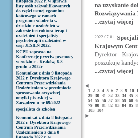
listopada 2022 r. w sprawie
na uzyskanie do
listy osób zakwalifikowanych
do części ustnej egzaminu
Rozwiązywania
końcowego w ramach
...czytaj więcej
programu szkolenia w
dziedzinie uzależnień w
zakresie instruktora terapii
uzależnień i specjalisty
Specjali
2022-07-01
psychoterapii uzależnień w
Krajowym Centr
sesji JESIEŃ 2022.
KCPU zaprasza na
Dyrektor Krajo
Konferencję przeciw przemocy
poszukuje kandy
w rodzinie - Kraków, 6-8
grudnia 2022r
...czytaj więcej
Komunikat z dnia 9 listopada
2022 r. Dyrektora Krajowego
Centrum Przeciwdziałania
Uzależnieniom w przedmiocie
1
2
3
4
5
6
7
8
9
10
sprostowania oczywistej
29
30
31
32
33
34
35
omyłki pisarskiej w
54
55
56
57
58
59
60
Zarządzeniu nr 69/2022
79
80
81
82
83
84
85
specjalista ds szkolen
103
104
Komunikat z dnia 8 listopada
2022 r. Dyrektora Krajowego
Centrum Przeciwdziałania
Uzależnieniom z dnia 8
listopada 2022 r. w