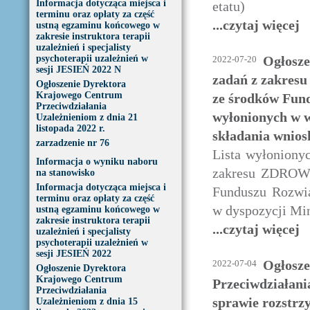
Informacja dotycząca miejsca i
etatu)
terminu oraz opłaty za część
...czytaj więcej
ustną egzaminu końcowego w
zakresie instruktora terapii
uzależnień i specjalisty
psychoterapii uzależnień w
Ogłosze
2022-07-20
sesji JESIEŃ 2022 N
zadań z zakre
Ogłoszenie Dyrektora
Krajowego Centrum
ze środków Fun
Przeciwdziałania
wyłonionych w w
Uzależnieniom z dnia 21
listopada 2022 r.
składania wnios
zarzadzenie nr 76
Lista wyłonionyc
Informacja o wyniku naboru
zakresu ZDROW
na stanowisko
Informacja dotycząca miejsca i
Funduszu Rozwi
terminu oraz opłaty za część
w dyspozycji Min
ustną egzaminu końcowego w
zakresie instruktora terapii
...czytaj więcej
uzależnień i specjalisty
psychoterapii uzależnień w
sesji JESIEŃ 2022
Ogłosze
2022-07-04
Ogłoszenie Dyrektora
Krajowego Centrum
Przeciwdziałani
Przeciwdziałania
sprawie rozstrz
Uzależnieniom z dnia 15