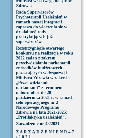
Ministra właściwego do spraw
Zdrowia
Rada Superwizorów
Psychoterapii Uzależnień w
ramach naszej integracji
zaprasza do włączenia się w
działalność rady
praktykujących już
superwizorów
Rozstrzygnięcie otwartego
konkursu na realizację w roku
2022 zadań z zakresu
przeciwdziałania narkomanii
ze środków budżetowych
pozostających w dyspozycji
Ministra Zdrowia w zakresie:
„Przeciwdziałanie
narkomanii” z terminem
naboru ofert do 28
października 2021 r. w ramach
celu operacyjnego nr 2
Narodowego Programu
Zdrowia na lata 2021-2025:
„Profilaktyka uzależnień”.
Zarządzenie nr 48/2021
Z A R Z Ą D Z E N I E N R 4 7
/ 2 0 2 1