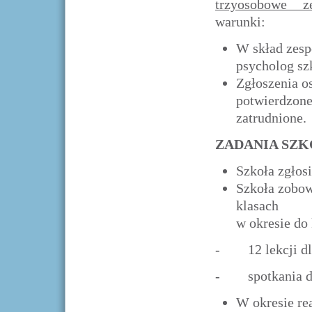
trzyosobowe ze
warunki:
W skład zesp
psycholog sz
Zgłoszenia o
potwierdzone 
zatrudnione.
ZADANIA SZK
Szkoła zgłos
Szkoła zobow
klasach
w okresie do
- 12 lekcji dla
- spotkania dl
W okresie rea