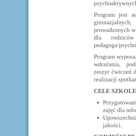
psychoaktywnyc
Program jest a
gimnazjalnych,
prowadzonych w k
dla rodziców
pedagoga/psycho
Program wyposaż
wdrażania, podr
zeszyt ćwiczeń 
realizacji spotka
CELE SZKOLE
Przygotowani
zajęć dla mł
Upowszechnie
jakości.