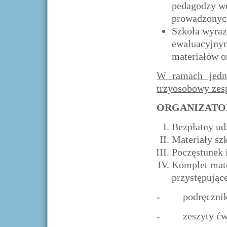
pedagodzy we
prowadzonych
Szkoła wyraz
ewaluacyjnym
materiałów o
W ramach jedne
trzyosobowy zes
ORGANIZATO
Bezpłatny udz
Materiały sz
Poczęstunek i
Komplet mate
przystępując
- podręcznik dl
- zeszyty ćwicze