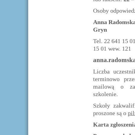
Osoby odpowiedzi
Anna 
Gryn
Tel. 22 6
15 01 wew. 121
anna.radomsk
Liczba uczestn
terminowo prze
mailową o zak
szkolenie.
Szkoły zakwali
proszone są o
pi
Karta zgłoszeni