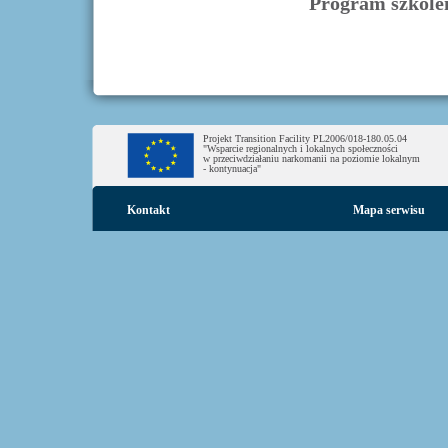
Program szkole
Projekt Transition Facility PL2006/018-180.05.04
"Wsparcie regionalnych i lokalnych społeczności
w przeciwdziałaniu narkomanii na poziomie lokalnym
- kontynuacja"
Kontakt
Mapa serwisu