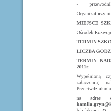
- przewodnik d
Organizatorzy ni
MIEJSCE SZK
Ośrodek Rozwoju 
TERMIN SZK
LICZBA GODZ
TERMIN NAD
2011r.
Wypełnioną cz
załączeniu) n
Przeciwdziałani
na adres 
kamila.gryn@k
lub faksem:
22 –