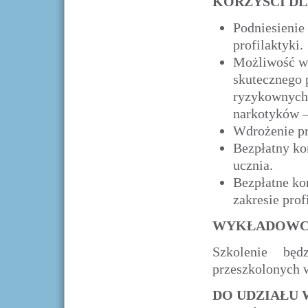
KORZYŚCI DL
Podniesienie
profilaktyki.
Możliwość wł
skutecznego 
ryzykownych
narkotyków –
Wdrożenie pr
Bezpłatny ko
ucznia.
Bezpłatne ko
zakresie prof
WYKŁADOWC
Szkolenie będ
przeszkolonych 
DO UDZIAŁU 