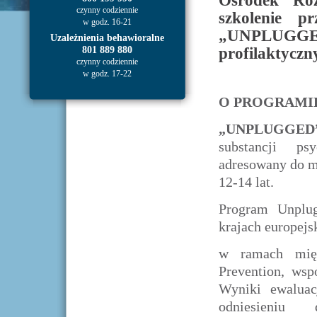
Ośrodek Roz
czynny codziennie
szkolenie p
w godz. 16-21
„UNPLUGG
Uzależnienia behawioralne
801 889 880
profilaktyczn
czynny codziennie
w godz. 17-22
O PROGRAMI
„UNPLUGGED
substancji ps
adresowany do m
12-14 lat.
Program Unplu
krajach europejs
w ramach mię
Prevention, wsp
Wyniki ewaluac
odniesieniu 