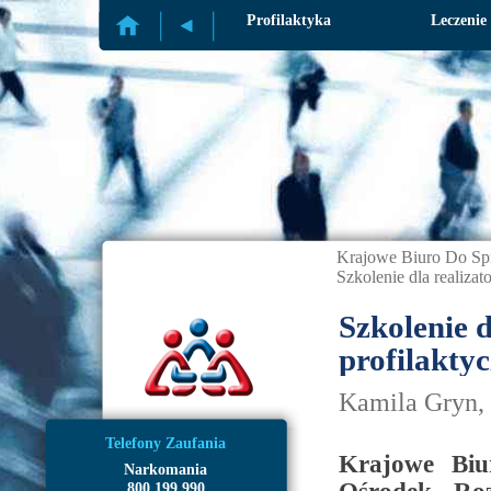
Profilaktyka
Leczenie
Krajowe Biuro Do Sp
Szkolenie dla reali
Szkolenie 
profilakt
Kamila Gryn, 
Telefony Zaufania
Krajowe Biur
Narkomania
800 199 990