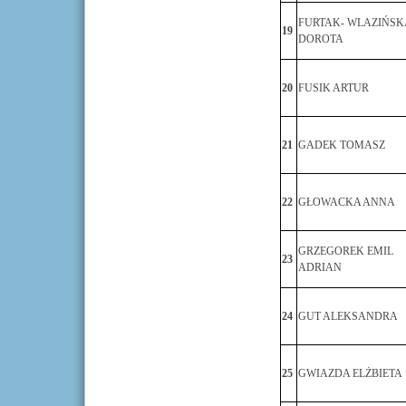
FURTAK- WLAZIŃSK
19
DOROTA
20
FUSIK ARTUR
21
GADEK TOMASZ
22
GŁOWACKA ANNA
GRZEGOREK EMIL
23
ADRIAN
24
GUT ALEKSANDRA
25
GWIAZDA ELŻBIETA