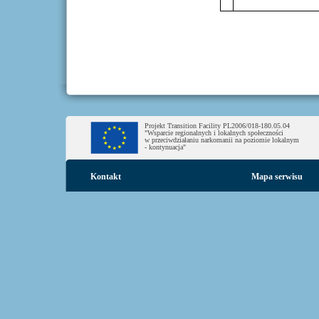
Projekt Transition Facility PL2006/018-180.05.04
"Wsparcie regionalnych i lokalnych społeczności
w przeciwdziałaniu narkomanii na poziomie lokalnym
- kontynuacja"
Kontakt
Mapa serwisu