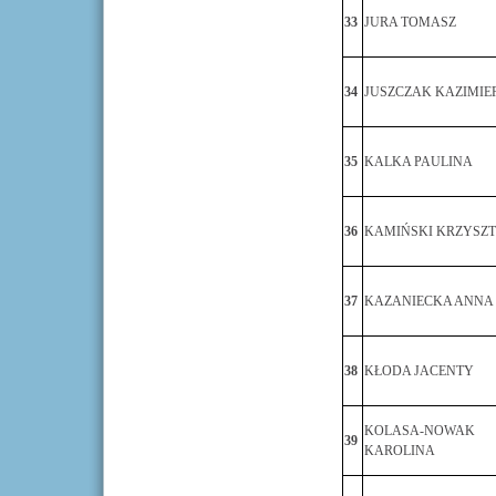
33
JURA TOMASZ
34
JUSZCZAK KAZIMIE
35
KALKA PAULINA
36
KAMIŃSKI KRZYSZ
37
KAZANIECKA ANNA
38
KŁODA JACENTY
KOLASA-NOWAK
39
KAROLINA