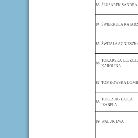
83
ŚLUSAREK SANDRA
84
ŚWIERKULA KATAR
85
ŚWITAŁA AGNIESZK
TOKARSKA-LESZCZ
86
KAROLINA
87
TOMKOWSKA DOMI
TORCZUK- ŁAJCA
88
IZABELA
89
WALUK EWA