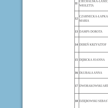
CIECHALSKA-LASE
11
WIOLETTA
CZARNECKA-ŁAPKA
12
MARIA
13
DAMPS DOROTA
14
DEREŃ KRZYSZTOF
15
DĘBICKA JOANNA
16
DŁUBAŁA ANNA
17
DWORAKOWSKI AR
18
DZIĘBOWSKI SEBAS