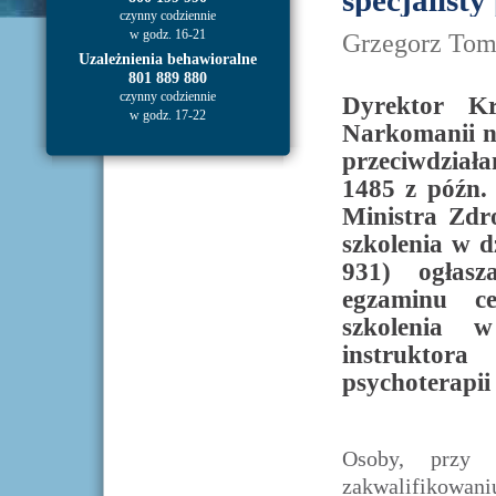
specjalisty
czynny codziennie
w godz. 16-21
Grzegorz Tom
Uzależnienia behawioralne
801 889 880
czynny codziennie
Dyrektor Kr
w godz. 17-22
Narkomanii na
przeciwdziała
1485 z późn.
Ministra Zdr
szkolenia w d
931) ogłasz
egzaminu c
szkolenia w
instruktora
psychoterapii
Osoby, przy 
zakwalifikowan