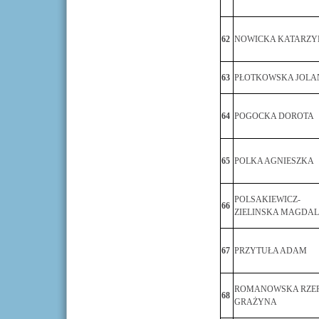
62
NOWICKA KATARZY
63
PŁOTKOWSKA JOLA
64
POGOCKA DOROTA
65
POLKA AGNIESZKA
POLSAKIEWICZ-
66
ZIELINSKA MAGDA
67
PRZYTUŁA ADAM
ROMANOWSKA RZE
68
GRAŻYNA