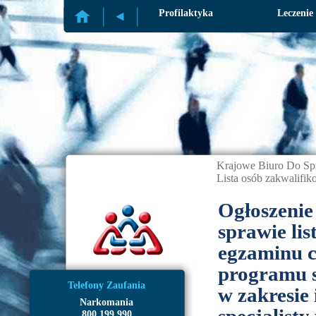
Profilaktyka
Leczenie
Krajowe Biuro Do Sp
Lista osób zakwalif
Ogłoszenie
sprawie li
egzaminu c
programu s
Telefony Zaufania
w zakresie 
Narkomania
800 199 990