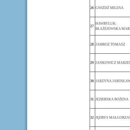
26
GWIŻDŻ MILENA
HAWRYLUK-
27
BŁAŻEJOWSKA MAR
28
JAMROZ TOMASZ
29
JANKOWICZ MARZE
30
JARZYNA JAROSŁA
31
JEZIERSKA BOŻENA
32
JĘDRYS MAŁGORZA