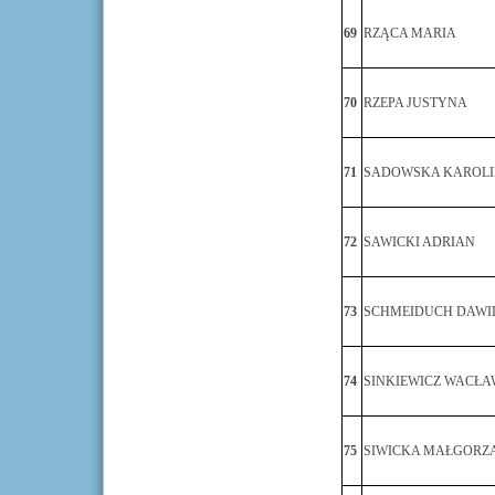
69
RZĄCA MARIA
70
RZEPA JUSTYNA
71
SADOWSKA KAROL
72
SAWICKI ADRIAN
73
SCHMEIDUCH DAWI
74
SINKIEWICZ WACŁA
75
SIWICKA MAŁGORZ