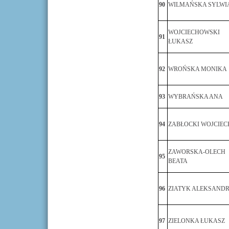
90
WILMAŃSKA SYLWI
WOJCIECHOWSKI
91
ŁUKASZ
92
WROŃSKA MONIKA
93
WYBRAŃSKA ANA
94
ZABŁOCKI WOJCIEC
ZAWORSKA-OLECH
95
BEATA
96
ZIATYK ALEKSAND
97
ZIELONKA ŁUKASZ