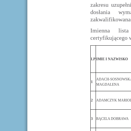
zakresu uzupełn
dosłania wym
zakwalifikowana
Imienna list
certyfikującego 
LP
IMIE I NAZWISKO
ADACH-SOSNOWSK
1
MAGDALENA
2
ADAMCZYK MARIO
3
BĄCELA DOBRAWA