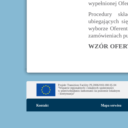
wypełnionej Ofe
Procedury skła
ubiegających si
wyborze Oferent
zamówieniach pu
WZÓR OFER
Projekt Transition Facility PL2006/018-180.05.04
"Wsparcie regionalnych i lokalnych społeczności
w przeciwdziałaniu narkomanii na poziomie lokalnym
- kontynuacja"
Kontakt
Mapa serwisu