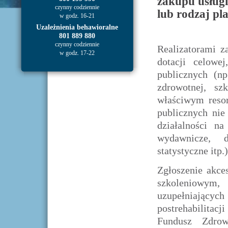
zakupu usługi
czynny codziennie
lub rodzaj pl
w godz. 16-21
Uzależnienia behawioralne
801 889 880
czynny codziennie
Realizatorami z
w godz. 17-22
dotacji celowe
publicznych (np
zdrowotnej, sz
właściwym resor
publicznych nie
działalności na
wydawnicze, d
statystyczne itp.)
Zgłoszenie akce
szkoleniowym,
uzupełniającyc
postrehabilitacj
Fundusz Zdro