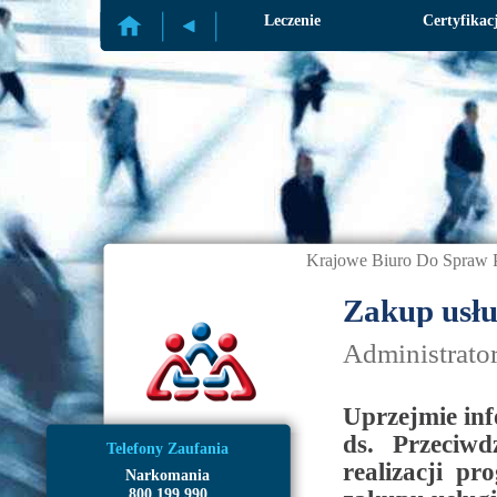
Profilaktyka
Leczenie
Certyfikac
Krajowe Biuro Do Spraw P
Zakup usł
Administrato
Uprzejmie in
ds. Przeciwd
Telefony Zaufania
realizacji p
Narkomania
800 199 990