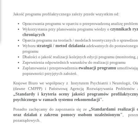
Jakość programu profilaktycznego zależy przede wszystkim od:
Opracowania programu w oparciu o przeprowadzoną analizę problem
Wykorzystania przy planowaniu programu wiedzy o
czynnikach ryz
chroniących
Oparcia programu na teoriach / modelach teoretycznych o sprawdzon
Wyboru
strategii / metod działania
adekwatnych do postawionego 
programu
Dbałości o jakość realizacji kolejnych edycji programu (monitoring, 
Zapewnienia odpowiednich warunków do realizacji programu
Zaplanowania i przeprowadzenia
ewaluacji programu
umożliwiają
poprawności przyjętych założeń.
Krajowe Biuro we współpracy z Instytutem Psychiatrii i Neurologii, 
(dawne CMPPP) i Państwową Agencją Rozwiązywania Problemów A
„Standardy i kryt
eria oceny jakości programów profilaktyczn
psychicznego w ramach systemu rekomendacji"
.
Ponadto zachęcamy do zapoznania się ze
„Standardami realizacji 
oraz działań z zakresu pomocy osobom uzależnionym"
, przez
pozarządowych.