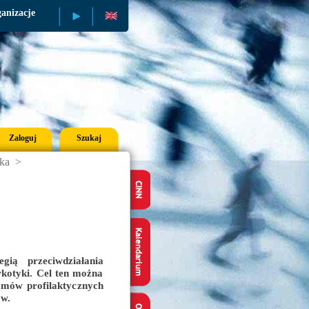
anizacje
Publikacje
Zaloguj
Szukaj
yka
>
gią przeciwdziałania
kotyki. Cel ten można
amów profilaktycznych
ów.