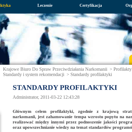
aktyka
Leczenie
Certyfikacja
Org
Krajowe Biuro Do Spraw Przeciwdziałania Narkomanii
>
Profilakt
Standardy i system rekomendacji
>
Standardy profilaktyki
STANDARDY PROFILAKTYKI
Administrator, 2011-03-22 12:43:28
Głównym celem profilaktyki, zgodnie z krajową strate
narkomanii, jest zahamowanie tempa wzrostu popytu na nar
realizować między innymi przez podnoszenie jakości progr
oraz upowszechnianie wiedzy na temat standardów program