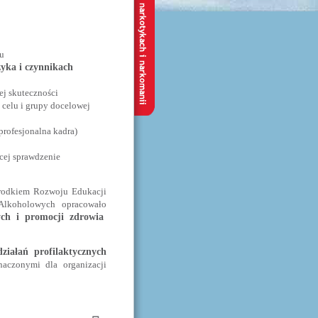
u
yka i czynnikach
ej skuteczności
celu i grupy docelowej
profesjonalna kadra)
cej sprawdzenie
Ośrodkiem Rozwoju Edukacji
lkoholowych opracowało
ych i promocji zdrowia
działań profilaktycznych
naczonymi dla organizacji